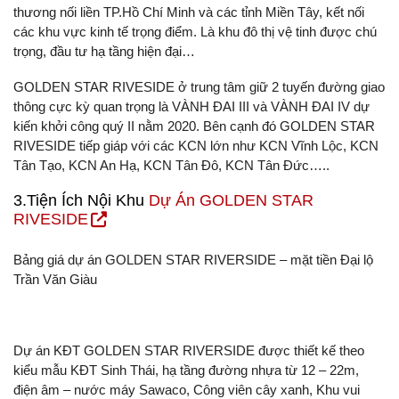
thương nối liền TP.Hồ Chí Minh và các tỉnh Miền Tây, kết nối
các khu vực kinh tế trọng điểm. Là khu đô thị vệ tinh được chú
trọng, đầu tư hạ tầng hiện đại…
GOLDEN STAR RIVESIDE ở trung tâm giữ 2 tuyến đường giao
thông cực kỳ quan trọng là VÀNH ĐAI III và VÀNH ĐAI IV dự
kiến khởi công quý II nằm 2020. Bên cạnh đó GOLDEN STAR
RIVESIDE tiếp giáp với các KCN lớn như KCN Vĩnh Lộc, KCN
Tân Tạo, KCN An Hạ, KCN Tân Đô, KCN Tân Đức…..
3.Tiện Ích Nội Khu
Dự Án GOLDEN STAR
RIVESIDE
Bảng giá dự án GOLDEN STAR RIVERSIDE – mặt tiền Đại lộ
Trần Văn Giàu
Dự án KĐT GOLDEN STAR RIVERSIDE được thiết kế theo
kiểu mẫu KĐT Sinh Thái, hạ tầng đường nhựa từ 12 – 22m,
điện âm – nước máy Sawaco, Công viên cây xanh, Khu vui