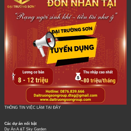
THÔNG TIN VIỆC LÀM TẠI ĐÂY
Các dự án nổi bật
Dự Án A &T Sky Garden