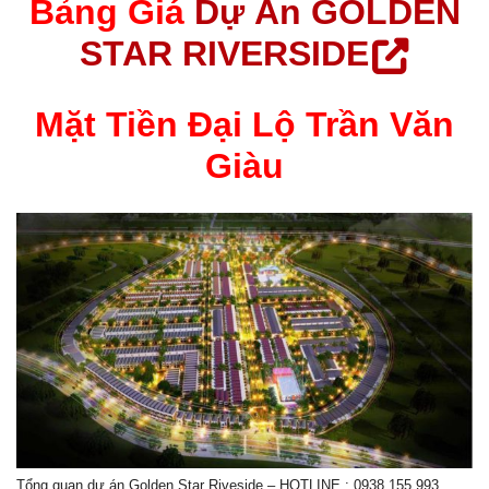
Bảng Giá
Dự Án GOLDEN
STAR RIVERSIDE
Mặt Tiền Đại Lộ Trần Văn
Giàu
Tổng quan dự án Golden Star Riveside – HOTLINE : 0938.155.993