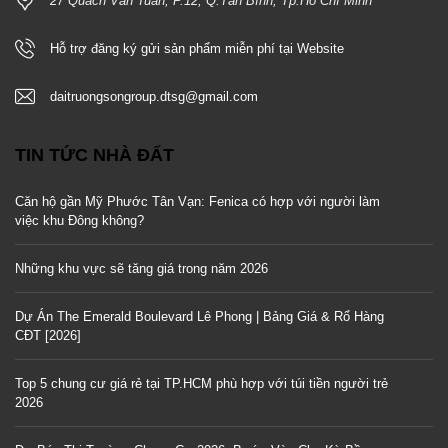
27 Quách Văn Tuấn, P.12, Q.Tân Bình, Tp.Hồ Chí Minh
Hỗ trợ đăng ký gửi sản phẩm miễn phí tại Website
daitruongsongroup.dtsg@gmail.com
TIN TỨC NHÀ ĐẤT
Căn hộ gần Mỹ Phước Tân Vạn: Fenica có hợp với người làm
việc khu Đông không?
Những khu vực sẽ tăng giá trong năm 2026
Dự Án The Emerald Boulevard Lê Phong | Bảng Giá & Rổ Hàng
CĐT [2026]
Top 5 chung cư giá rẻ tại TP.HCM phù hợp với túi tiền người trẻ
2026