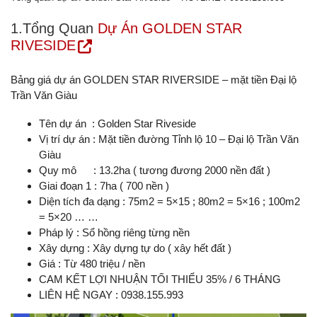
1.Tổng Quan
Dự Án GOLDEN STAR
RIVESIDE
Bảng giá dự án GOLDEN STAR RIVERSIDE – mặt tiền Đại lộ
Trần Văn Giàu
Tên dự án : Golden Star Riveside
Vị trí dự án : Mặt tiền đường Tỉnh lộ 10 – Đại lộ Trần Văn
Giàu
Quy mô : 13.2ha ( tương đương 2000 nền đất )
Giai đoạn 1 : 7ha ( 700 nền )
Diện tích đa dạng : 75m2 = 5×15 ; 80m2 = 5×16 ; 100m2
= 5×20 … …
Pháp lý : Sổ hồng riêng từng nền
Xây dựng : Xây dựng tự do ( xây hết đất )
Giá : Từ 480 triệu / nền
CAM KẾT LỢI NHUẬN TỐI THIỂU 35% / 6 THÁNG
LIÊN HỆ NGAY : 0938.155.993