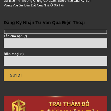
Dự Báo Thị Trường Chung Cư 2026: Bước Vào Chu Kỳ Bền
Vững Với Sự Dẫn Dắt Của Nhà Ở Xã Hội
Đăng Ký Nhận Tư Vấn Qua Điện Thoại
Tên của bạn (*)
Điện thoại (*)