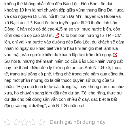
không thể không nhắc đến đèo Bảo Lộc. Đèo Bảo Lộc dài
khoảng 10 km là nơi chuyển tiếp giữa vùng thung lũng Đạ Huoai
và cao nguyên Di Linh, nối thị trấn Đạ M’ri, huyện Đạ Huoai và
xã Đại Lào, TP. Bảo Lộc trên tuyến quốc lộ 20 thuộc tỉnh Lâm
Đồng. Chân đèo có độ cao 415 m so với mực nước biển, còn
đỉnh đèo có độ cao 980 m
.
Ô tô bon bon hướng từ TP.HCM
lên, chỉ vài km bước vào đường đèo Bảo Lộc, du khách sẽ cảm
nhận rõ ngay sự khác biệt về khí hậu khi làn gió mát lạnh lùa
vào mặt, vào người khiến du khách lập tức trầm trồ ngay
.
Sự hội tụ những thế mạnh hiếm có của Bảo Lộc khiến vùng đất
này trở thành điểm đến lý tưởng để an cư. Anh N.T.G kể, thực
tế, trang trại trồng cà phê, trồng chè trong các năm qua cũng thu
hẹp một phần nhưng đó là đất thuộc quyền sử dụng của tư
nhân. “Hiệu quả kinh tế từ các trang trại này không còn cao như
xưa, họ chuyển sang làm đất nền dự án. Tôi cho rằng, thực sự
dư địa cho bất động sản vẫn còn nhiều ở đây, đặc biệt là bất
động sản nghỉ dưỡng”, anh N.T.G nhận xét.
Đánh giá nội dung này