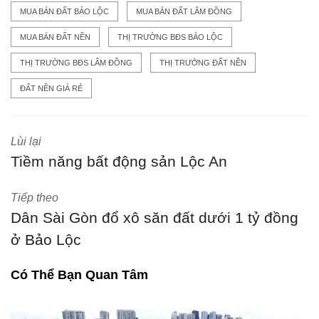
MUA BÁN ĐẤT BẢO LỘC
MUA BÁN ĐẤT LÂM ĐỒNG
MUA BÁN ĐẤT NỀN
THỊ TRƯỜNG BĐS BẢO LỘC
THỊ TRƯỜNG BĐS LÂM ĐỒNG
THỊ TRƯỜNG ĐẤT NỀN
ĐẤT NỀN GIÁ RẺ
Lùi lại
Tiềm năng bất động sản Lộc An
Tiếp theo
Dân Sài Gòn đổ xô săn đất dưới 1 tỷ đồng
ở Bảo Lộc
Có Thể Bạn Quan Tâm