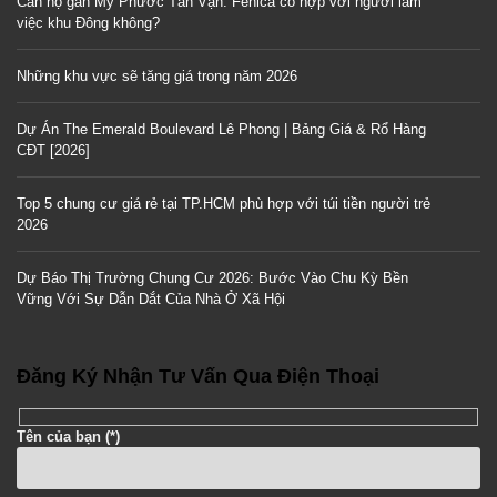
Căn hộ gần Mỹ Phước Tân Vạn: Fenica có hợp với người làm
việc khu Đông không?
Những khu vực sẽ tăng giá trong năm 2026
Dự Án The Emerald Boulevard Lê Phong | Bảng Giá & Rổ Hàng
CĐT [2026]
Top 5 chung cư giá rẻ tại TP.HCM phù hợp với túi tiền người trẻ
2026
Dự Báo Thị Trường Chung Cư 2026: Bước Vào Chu Kỳ Bền
Vững Với Sự Dẫn Dắt Của Nhà Ở Xã Hội
Đăng Ký Nhận Tư Vấn Qua Điện Thoại
Tên của bạn (*)