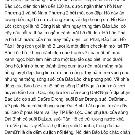
Bảo Lộc, diện tích lên đến 100 ha, được ngăn thành hồ Nam
Phương 1 và hồ Nam Phương 2 bởi một con đập. Hồ gây ấn
tượng bởi mặt hồ nước trong xanh, vẻ đẹp hoang sơ. Hồ Bảo
Lộc (còn gọi là hồ Đồng Nai) nằm ngay trung tâm Bảo Lộc, có
cây cầu bắt ra thủy tạ ngắm cảnh mặt hồ rất đẹp. Hồ Lộc Phát
là hồ tích nước của nhà máy thủy điện Lộc Phát, Bảo Lộc. Hồ
Tảo Hồng (còn gọi là hồ B’Lao) là một điểm check-in mới tại TP.
Bảo Lộc bởi khung cảnh đẹp như tranh vẽ của mặt hồ màu
xanh ngọc bích làm nền cho một loại tảo đặc biệt, mọc dưới
lòng hồ, khi nở bung thành từng cụm tạo nên một mảng màu
hồng tuyệt đẹp, lung linh dưới ánh nắng. Tuy nằm trên vùng cao
nhưng hệ thống sông suối của Bảo Lộc khá phong phú. Về phía
đông của Bảo Lộc có hệ thống sông DaR’Nga là ranh giới với
huyện Bảo Lâm. Các phụ lưu lớn của sông DaR’Nga ở địa phận
Bảo Lộc có suối DaSre Drong, suối DamDrong, suối DaBrian…
Về phía Nam có hệ thống sông Đại Bình, bắt nguồn từ các dãy
núi cao ở phía Nam và Tây TP.Bảo Lộc. Các phụ lưu của sông
Đại Bình có suối DaLab, suối Tân Hồ có trữ lượng nước khá
lớn. Về phía Tây Bắc là hệ thống suối Dambri, trong đó thác
ĐamB’ri là địa đểm du lịch nổi tiếng. Nói đến Bảo Lộc chắc chắn