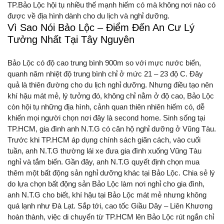
TP.Bảo Lộc hội tụ nhiều thế mạnh hiếm có mà không nơi nào có
được về địa hình dành cho du lịch và nghỉ dưỡng.
Vì Sao Nói Bảo Lộc – Điểm Đến An Cư Lý
Tưởng Nhất Tại Tây Nguyên
Bảo Lộc có độ cao trung bình 900m so với mực nước biển,
quanh năm nhiệt độ trung bình chỉ ở mức 21 – 23 độ C. Đây
quả là thiên đường cho du lịch nghỉ dưỡng. Nhưng điều tạo nên
khí hậu mát mẻ, lý tưởng đó, không chỉ nằm ở độ cao, Bảo Lộc
còn hội tụ những địa hình, cảnh quan thiên nhiên hiếm có, dễ
khiến mọi người chọn nơi đây là second home. Sinh sống tại
TP.HCM, gia đình anh N.T.G có căn hộ nghỉ dưỡng ở Vũng Tàu.
Trước khi TP.HCM áp dụng chính sách giãn cách, vào cuối
tuần, anh N.T.G thường lái xe đưa gia đình xuống Vũng Tàu
nghỉ và tắm biển. Gần đây, anh N.T.G quyết định chọn mua
thêm một bất động sản nghỉ dưỡng khác tại Bảo Lộc. Chia sẻ lý
do lựa chọn bất động sản Bảo Lộc làm nơi nghỉ cho gia đình,
anh N.T.G cho biết, khí hậu tại Bảo Lộc mát mẻ nhưng không
quá lạnh như Đà Lạt. Sắp tới, cao tốc Giầu Dây – Liên Khương
hoàn thành, việc di chuyển từ TP.HCM lên Bảo Lộc rút ngắn chỉ