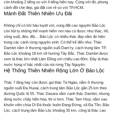
còn khoảng 2 tiếng so với 4 tiếng hiện nay. Cùng với đó, phong
cảnh đồi chè đẹp, giá đất còn rẻ so với TP.HCM.
Mảnh Đất Thiên Nhiên Ưu Đãi
Không chỉ có khí hậu tuyệt vời, vùng đất cao nguyên Bảo Lộc
còn hội tụ những thế mạnh hiếm nơi nào có được như thác, hồ,
sông suối, đèo, đồi… Bảo Lộc có nhiều thác đẹp nằm ẩn hiện
trong các cánh rừng nguyên sinh. Có thể kể đến như: Thác
Dambri nằm ở thượng nguồn suối Dam’ry, cách trung tâm TP.
Bảo Lộc khoảng 18 km về hướng Tây Bắc. Thác Dambri được
xem là thác lớn nhất Lâm Đồng với chiều cao 60m. Đây là thác
nước hùng vĩ bậc nhất của núi rừng Tây Nguyên.
Hệ Thống Thiên Nhiên Rộng Lớn Ở Bảo Lộc
Thác 7 tầng hay còn được gọi thác Tà Ngào, nằm ở thượng
nguồn suối Đạ Huoai, cách trung tâm Bảo Lộc gần 25 km theo
đường Quốc lộ 55. Thác Dasara nằm cạnh thác Dambri, nhưng
dòng nước chảy hiền hòa, thi vị hơn. Thác Tam Hợp, nằm sau
khuôn viên chùa Di Đà thuộc buôn Đang Đừng, xã Đạ Tồn, Bảo
Lộc, cách trung tâm Bảo Lộc khoảng 35 km, cũng là thác cao