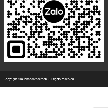
Copyright
©muabandathocmon
. All rights reserved.