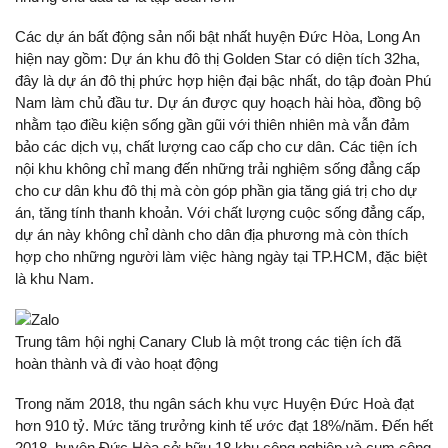
Các dự án bất động sản nổi bật nhất huyện Đức Hòa, Long An
hiện nay gồm: Dự án khu đô thị Golden Star có diện tích 32ha,
đây là dự án đô thị phức hợp hiện đại bậc nhất, do tập đoàn Phú
Nam làm chủ đầu tư. Dự án được quy hoạch hài hòa, đồng bộ
nhằm tạo điều kiện sống gần gũi với thiên nhiên mà vẫn đảm
bảo các dịch vụ, chất lượng cao cấp cho cư dân. Các tiện ích
nội khu không chỉ mang đến những trải nghiệm sống đẳng cấp
cho cư dân khu đô thị mà còn góp phần gia tăng giá trị cho dự
án, tăng tính thanh khoản. Với chất lượng cuộc sống đẳng cấp,
dự án này không chỉ dành cho dân địa phương mà còn thích
hợp cho những người làm việc hàng ngày tại TP.HCM, đặc biệt
là khu Nam.
Trung tâm hội nghị Canary Club là một trong các tiện ích đã
hoàn thành và đi vào hoạt động
Trong năm 2018, thu ngân sách khu vực Huyện Đức Hoà đạt
hơn 910 tỷ. Mức tăng trưởng kinh tế ước đạt 18%/năm. Đến hết
2018, huyện Đức Hòa sở hữu 18 khu công nghiệp và cụm công