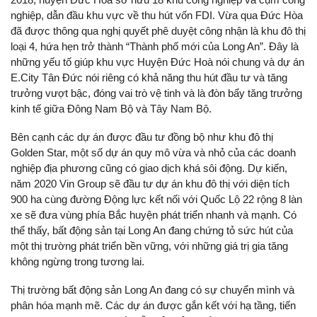
nghiệp, dẫn đầu khu vực về thu hút vốn FDI. Vừa qua Đức Hòa
đã được thông qua nghị quyết phê duyệt công nhận là khu đô thị
loại 4, hứa hẹn trở thành “Thành phố mới của Long An”. Đây là
những yếu tố giúp khu vực Huyện Đức Hoà nói chung và dự án
E.City Tân Đức nói riêng có khả năng thu hút đầu tư và tăng
trưởng vượt bậc, đóng vai trò vệ tinh và là đòn bẩy tăng trưởng
kinh tế giữa Đông Nam Bộ và Tây Nam Bộ.
Bên cạnh các dự án được đầu tư đồng bộ như khu đô thị
Golden Star, một số dự án quy mô vừa và nhỏ của các doanh
nghiệp địa phương cũng có giao dịch khá sôi động. Dự kiến,
năm 2020 Vin Group sẽ đầu tư dự án khu đô thị với diện tích
900 ha cùng đường Động lực kết nối với Quốc Lộ 22 rộng 8 làn
xe sẽ đưa vùng phía Bắc huyện phát triển nhanh và mạnh. Có
thể thấy, bất động sản tại Long An đang chứng tỏ sức hút của
một thị trường phát triển bền vững, với những giá trị gia tăng
không ngừng trong tương lai.
Thị trường bất động sản Long An đang có sự chuyển mình và
phân hóa mạnh mẽ. Các dự án được gắn kết với hạ tầng, tiến