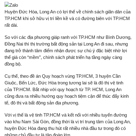
Huyện Đức Hòa, Long An có lợi thế về chính sách giãn dân của
TP.HCM khi sở hữu vị trí liền kề và có đường biên với TP.HCM
rất dài.
So với các địa phương giáp ranh với TP.HCM như Bình Dương,
Đồng Nai thì thị trường bất động sản tại Long An đi sau, nhưng
đang trở thành tâm điểm nhận được sự chú ý đặc biệt nhờ lợi
thế giá còn “mềm”, chính sách phát triển hạ tầng ngày càng
đồng bộ.
Cụ thể, theo đề án Quy hoạch vùng TP.HCM, 3 huyện Cần
Giuộc, Bến Lức, Đức Hòa trong tương lai sẽ là đô thị vệ tinh
của TP.HCM. Bắt nhịp với quy hoạch từ TP. HCM, Long An
cũng đưa ra nhiều hướng quy hoạch tiệm cận để thúc đẩy kinh
tế, đô thị và bất động sản địa phương.
Với vị thế là vệ tinh TP.HCM và kết nối với nhiều tuyến đường
vào khu Nam Sài Gòn, đồng thời là vị trí trung tâm của Long An,
huyện Đức Hòa đang thu hút rất nhiều nhà đầu tư trong đó có
những chủ đầu tư là tập đoàn lớn.