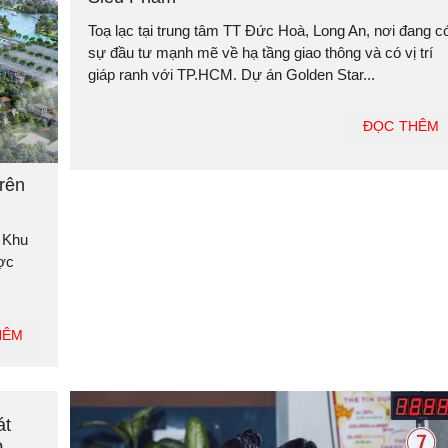
Toạ lạc tại trung tâm TT Đức Hoà, Long An, nơi đang c
sự đầu tư mạnh mẽ về hạ tầng giao thông và có vị trí
giáp ranh với TP.HCM. Dự án Golden Star...
ĐỌC THÊM
rên
0 Khu
ược
HÊM
át
o