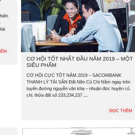
hiến
n
phê
HÊM
CƠ HỘI TỐT NHẤT ĐẦU NĂM 2019 – MỘT
SIÊU PHẨM
CƠ HỘI CỰC TỐT NĂM 2019 – SACOMBANK
THANH LÝ TÀI SẢN Đất Nền Củ Chi Nằm ngay trên
tuyến đường nguyễn văn khạ – nhuận đức huyện củ
chi. thửa đất số 233,234,237 ,...
ĐỌC THÊM