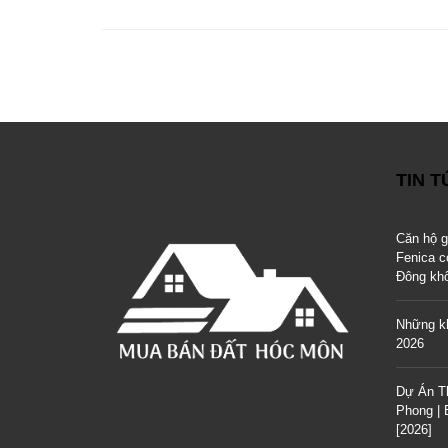
TIN 
Căn hộ 
Fenica c
Đông kh
Những kh
2026
Dự Án T
Phong |
[2026]