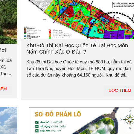
Khu Đô Thị Đại Học Quốc Tế Tại Hóc Môn
Mới
Nằm Chính Xác Ở Đâu ?
ồm: xã
Khu đô thị Đại học Quốc tế quy mô 880 ha, nằm tại xã
 Xã
Tân Thới Nhì, huyện Hóc Môn, TP HCM, quy mô dân
Tân...
số của dự án này khoảng 64.160 người. Khu đô thị...
HÊM
ĐỌC THÊM