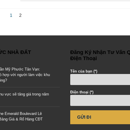
1
2
TỨC NHÀ ĐẤT
Đăng Ký Nhận Tư Vấn 
Điện Thoại
gần Mỹ Phước Tân Vạn:
Tên của bạn (*)
ó hợp với người làm việc khu
ông?
Điện thoại (*)
u vực sẽ tăng giá trong năm
he Emerald Boulevard Lê
 Bảng Giá & Rổ Hàng CĐT