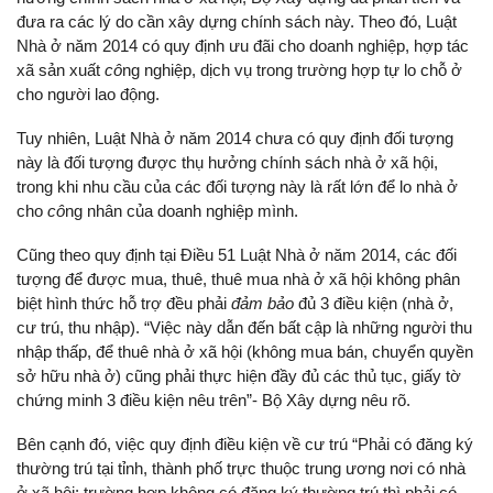
đưa ra các lý do cần xây dựng chính sách này. Theo đó, Luật
Nhà ở năm 2014 có quy định ưu đãi cho doanh nghiệp, hợp tác
xã sản xuất
cô
ng nghiệp, dịch vụ trong trường hợp tự lo chỗ ở
cho người lao động.
Tuy nhiên, Luật Nhà ở năm 2014 chưa có quy định đối tượng
này là đối tượng được thụ hưởng chính sách nhà ở xã hội,
trong khi nhu cầu của các đối tượng này là rất lớn để lo nhà ở
cho
cô
ng nhân của doanh nghiệp mình.
Cũng theo quy định tại Điều 51 Luật Nhà ở năm 2014, các đối
tượng để được mua, thuê, thuê mua nhà ở xã hội không phân
biệt hình thức hỗ trợ đều phải
đảm bảo
đủ 3 điều kiện (nhà ở,
cư trú, thu nhập). “Việc này dẫn đến bất cập là những người thu
nhập thấp, để thuê nhà ở xã hội (không mua bán, chuyển quyền
sở hữu nhà ở) cũng phải thực hiện đầy đủ các thủ tục, giấy tờ
chứng minh 3 điều kiện nêu trên”- Bộ Xây dựng nêu rõ.
Bên cạnh đó, việc quy định điều kiện về cư trú “Phải có đăng ký
thường trú tại tỉnh, thành phố trực thuộc trung ương nơi có nhà
ở xã hội; trường hợp không có đăng ký thường trú thì phải có