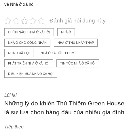
về Nhà ở xã hội !
Đánh giá nội dung này
CHÍNH SÁCH NHÀ Ở XÃ HỘI
NHÀ Ở
NHÀ Ở CHO CÔNG NHÂN
NHÀ Ở THU NHẬP THẤP
NHÀ Ở XÃ HỘI
NHÀ Ở XÃ HỘI TPHCM
PHÁT TRIỂN NHÀ Ở XÃ HỘI
TIN TỨC NHÀ Ở XÃ HỘI
ĐIỀU KIỆN MUA NHÀ Ở XÃ HỘI
Lùi lại
Những lý do khiến Thủ Thiêm Green House
là sự lựa chọn hàng đầu của nhiều gia đình
Tiếp theo