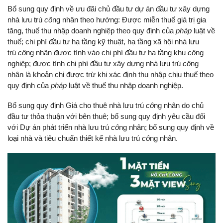
Bổ sung quy định về ưu đãi chủ đầu tư dự án đầu tư xây dựng
nhà lưu trú
cô
ng nhân theo hướng: Được miễn thuế giá trị gia
tăng, thuế thu nhập doanh nghiệp theo quy định của
pháp
luật về
thuế; chi phí đầu tư hạ tầng kỹ thuật, hạ tầng xã hội nhà lưu
trú
cô
ng nhân được tính vào chi phí đầu tư hạ tầng khu
cô
ng
nghiệp; được tính chi phí đầu tư xây dựng nhà lưu trú
cô
ng
nhân là khoản chi được trừ khi xác định thu nhập chịu thuế theo
quy định của
pháp
luật về thuế thu nhập doanh nghiệp.
Bổ sung quy định Giá cho thuê nhà lưu trú
cô
ng nhân do chủ
đầu tư thỏa thuận với bên thuê; bổ sung quy định yêu cầu đối
với Dự án phát triển nhà lưu trú
cô
ng nhân; bổ sung quy định về
loại nhà và tiêu chuẩn thiết kế nhà lưu trú
cô
ng nhân.