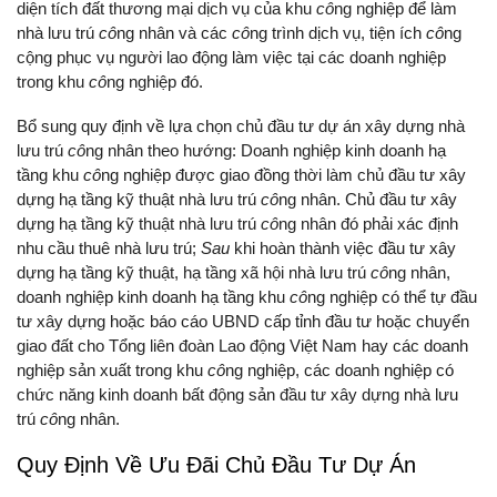
diện tích đất thương mại dịch vụ của khu
cô
ng nghiệp để làm
nhà lưu trú
cô
ng nhân và các
cô
ng trình dịch vụ, tiện ích
cô
ng
cộng phục vụ người lao động làm việc tại các doanh nghiệp
trong khu
cô
ng nghiệp đó.
Bổ sung quy định về lựa chọn chủ đầu tư dự án xây dựng nhà
lưu trú
cô
ng nhân theo hướng: Doanh nghiệp kinh doanh hạ
tầng khu
cô
ng nghiệp được giao đồng thời làm chủ đầu tư xây
dựng hạ tầng kỹ thuật nhà lưu trú
cô
ng nhân. Chủ đầu tư xây
dựng hạ tầng kỹ thuật nhà lưu trú
cô
ng nhân đó phải xác định
nhu cầu thuê nhà lưu trú;
Sau
khi hoàn thành việc đầu tư xây
dựng hạ tầng kỹ thuật, hạ tầng xã hội nhà lưu trú
cô
ng nhân,
doanh nghiệp kinh doanh hạ tầng khu
cô
ng nghiệp có thể tự đầu
tư xây dựng hoặc báo cáo UBND cấp tỉnh đầu tư hoặc chuyển
giao đất cho Tổng liên đoàn Lao động Việt Nam hay các doanh
nghiệp sản xuất trong khu
cô
ng nghiệp, các doanh nghiệp có
chức năng kinh doanh bất động sản đầu tư xây dựng nhà lưu
trú
cô
ng nhân.
Quy Định Về Ưu Đãi Chủ Đầu Tư Dự Án