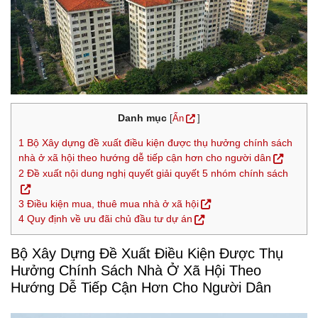
Danh mục
[
Ẩn
]
1
Bộ Xây dựng đề xuất điều kiện được thụ hưởng chính sách
nhà ở xã hội theo hướng dễ tiếp cận hơn cho người dân
2
Đề xuất nội dung nghị quyết giải quyết 5 nhóm chính sách
3
Điều kiện mua, thuê mua nhà ở xã hội
4
Quy định về ưu đãi chủ đầu tư dự án
Bộ Xây Dựng Đề Xuất Điều Kiện Được Thụ
Hưởng Chính Sách Nhà Ở Xã Hội Theo
Hướng Dễ Tiếp Cận Hơn Cho Người Dân