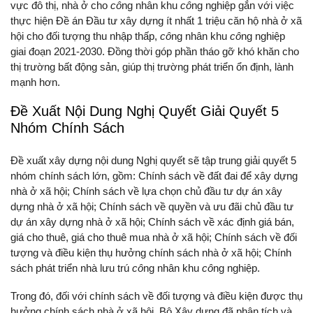
vực đô thị, nhà ở cho
cô
ng nhân khu
cô
ng nghiệp gắn với việc
thực hiện Đề án Đầu tư xây dựng ít nhất 1 triệu căn hộ nhà ở xã
hội cho đối tượng thu nhập thấp,
cô
ng nhân khu
cô
ng nghiệp
giai đoạn 2021-2030. Đồng thời góp phần tháo gỡ khó khăn cho
thị trường bất động sản, giúp thị trường phát triển ổn định, lành
mạnh hơn.
Đề Xuất Nội Dung Nghị Quyết Giải Quyết 5
Nhóm Chính Sách
Đề xuất xây dựng nội dung Nghị quyết sẽ tập trung giải quyết 5
nhóm chính sách lớn, gồm: Chính sách về đất đai để xây dựng
nhà ở xã hội; Chính sách về lựa chọn chủ đầu tư dự án xây
dựng nhà ở xã hội; Chính sách về quyền và ưu đãi chủ đầu tư
dự án xây dựng nhà ở xã hội; Chính sách về xác định giá bán,
giá cho thuê, giá cho thuê mua nhà ở xã hội; Chính sách về đối
tượng và điều kiện thụ hưởng chính sách nhà ở xã hội; Chính
sách phát triển nhà lưu trú
cô
ng nhân khu
cô
ng nghiệp.
Trong đó, đối với chính sách về đối tượng và điều kiện được thụ
hưởng chính sách nhà ở xã hội, Bộ Xây dựng đã phân tích và