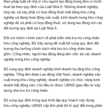
theo
pháp
luật về nhà ở cho người lao động trong đơn vị mình
thuê lại theo quy định của Luật Nhà ở. Những doanh nghiệp,
hợp tác xã này phải có hợp đồng thuê mặt bằng khu
cô
ng
nghiệp và đang hoạt động sản xuất, kinh doanh trong khu
cô
ng
nghiệp đó và phải có hợp đồng thuê, sử dụng lao động với các
đối tượng quy định tại Luật Nhà ở.
Đối với nhóm chính sách về phát triển nhà lưu trú
cô
ng nhân
khu
cô
ng nghiệp, Bộ Xây dựng đề xuất bổ sung quy định đối
tượng thụ hưởng chính sách nhà lưu trú
cô
ng nhân bao
gồm:
Cô
ng nhân, người lao động đang làm việc tại các doanh
nghiệp trong khu
cô
ng nghiệp.
Bổ sung quy định doanh nghiệp kinh doanh hạ tầng khu
cô
ng
nghiệp, Tổng liên đoàn Lao động Việt Nam, doanh nghiệp sản
xuất trong khu
cô
ng nghiệp, doanh nghiệp có chức năng kinh
doanh bất động sản, chủ đầu tư được UBND giao đầu tư xây
dựng nhà lưu trú
cô
ng nhân.
Bổ sung quy định trong quá trình lập quy hoạch xây dựng
khu
cô
ng nghiệp, UBND cấp tỉnh phải bố trí quỹ đất trong phần