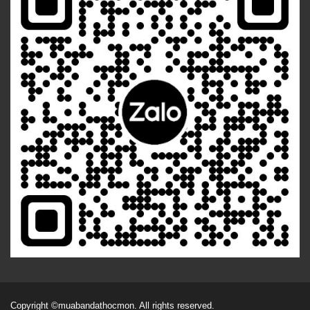
Copyright
©muabandathocmon
. All rights reserved.