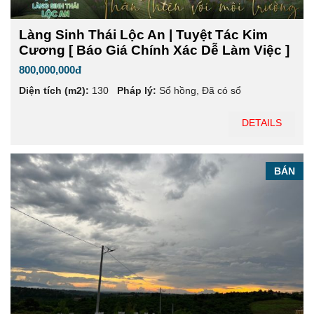
Làng Sinh Thái Lộc An | Tuyệt Tác Kim
Cương [ Báo Giá Chính Xác Dễ Làm Việc ]
800,000,000đ
Diện tích (m2):
130
Pháp lý:
Sổ hồng
,
Đã có sổ
DETAILS
BÁN