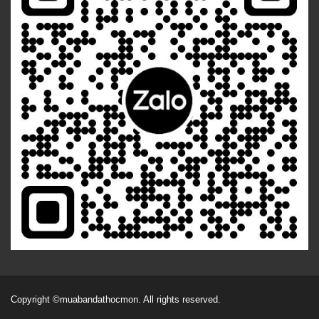
Copyright
©muabandathocmon
. All rights reserved.