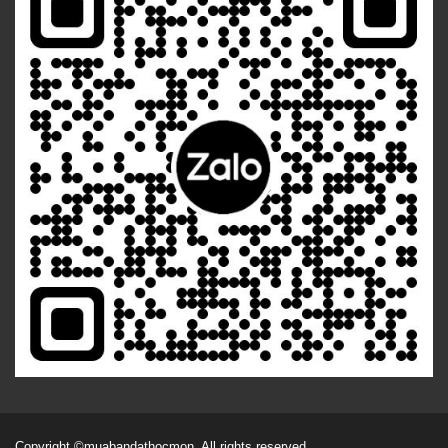
Copyright
©muabandathocmon
. All rights reserved.