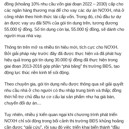
đồng (khoảng 10% nhu cầu vốn giai đoạn 2022 – 2030) cấp cho
các ngân hàng thương mại để cho vay các dự án NƠXH, nhà ở
công nhân theo hình thức tái cấp vốn. Trong đó, chủ đầu tư dự
án được vay ưu đãi 50% của gói tín dụng trên, tương đương
55.000 tỷ đồng. Số tín dụng còn lại, 55.000 tỷ đồng, sẽ dành cho
người mua nhà vay.
Thông tin trên mở ra nhiều tín hiệu mới, tích cực cho NƠXH.
Bởi giải pháp này trước đây đã được thực hiện và đã phát huy
hiệu quả trong gói tín dụng 30.000 tỷ đồng đã thực hiện trong
giai đoạn 2013-2016 góp phần “phá băng” thị trường BĐS, tạo
động lực thúc nền kinh tế sôi động.
Theo chuyên gia, gói tín dụng nếu được thông qua sẽ giải quyết
nhu cầu nhà ở cho người có thu nhập trung bình và thấp; đồng
thời hỗ trợ chủ đầu tư cơ cấu lại sản phẩm như hạ giá bán,
chuyển đổi dự án…
Tuy nhiên, nhiều ý kiến quan ngại khi chương trình phát triển
NƠXH chỉ sôi động trong bối cảnh thị trường BĐS khủng hoảng
cần được “giải cứu”, rồi sau đó việc triển khai biến thành “đầu