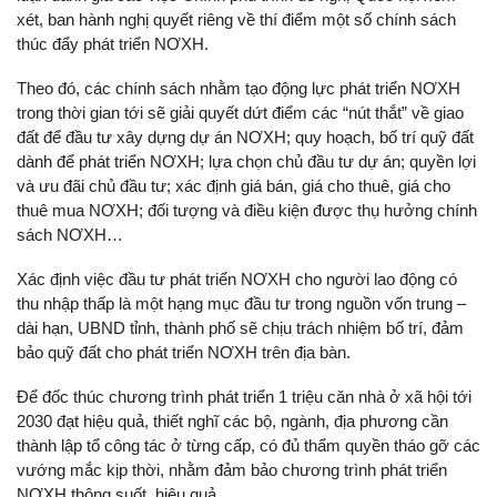
xét, ban hành nghị quyết riêng về thí điểm một số chính sách
thúc đẩy phát triển NƠXH.
Theo đó, các chính sách nhằm tạo động lực phát triển NƠXH
trong thời gian tới sẽ giải quyết dứt điểm các “nút thắt” về giao
đất để đầu tư xây dựng dự án NƠXH; quy hoạch, bố trí quỹ đất
dành để phát triển NƠXH; lựa chọn chủ đầu tư dự án; quyền lợi
và ưu đãi chủ đầu tư; xác định giá bán, giá cho thuê, giá cho
thuê mua NƠXH; đối tượng và điều kiện được thụ hưởng chính
sách NƠXH…
Xác định việc đầu tư phát triển NƠXH cho người lao động có
thu nhập thấp là một hạng mục đầu tư trong nguồn vốn trung –
dài hạn, UBND tỉnh, thành phố sẽ chịu trách nhiệm bố trí, đảm
bảo quỹ đất cho phát triển NƠXH trên địa bàn.
Để đốc thúc chương trình phát triển 1 triệu căn nhà ở xã hội tới
2030 đạt hiệu quả, thiết nghĩ các bộ, ngành, địa phương cần
thành lập tổ công tác ở từng cấp, có đủ thẩm quyền tháo gỡ các
vướng mắc kịp thời, nhằm đảm bảo chương trình phát triển
NƠXH thông suốt, hiệu quả.