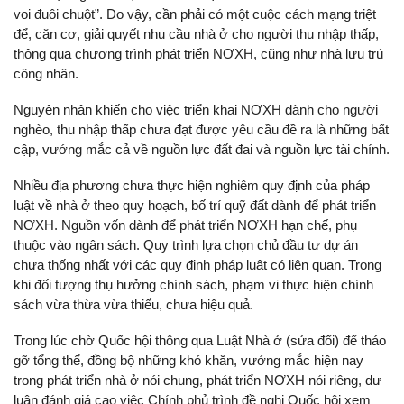
voi đuôi chuột”. Do vậy, cần phải có một cuộc cách mạng triệt
để, căn cơ, giải quyết nhu cầu nhà ở cho người thu nhập thấp,
thông qua chương trình phát triển NƠXH, cũng như nhà lưu trú
công nhân.
Nguyên nhân khiến cho việc triển khai NƠXH dành cho người
nghèo, thu nhập thấp chưa đạt được yêu cầu đề ra là những bất
cập, vướng mắc cả về nguồn lực đất đai và nguồn lực tài chính.
Nhiều địa phương chưa thực hiện nghiêm quy định của pháp
luật về nhà ở theo quy hoạch, bố trí quỹ đất dành để phát triển
NƠXH. Nguồn vốn dành để phát triển NƠXH hạn chế, phụ
thuộc vào ngân sách. Quy trình lựa chọn chủ đầu tư dự án
chưa thống nhất với các quy định pháp luật có liên quan. Trong
khi đối tượng thụ hưởng chính sách, phạm vi thực hiện chính
sách vừa thừa vừa thiếu, chưa hiệu quả.
Trong lúc chờ Quốc hội thông qua Luật Nhà ở (sửa đổi) để tháo
gỡ tổng thể, đồng bộ những khó khăn, vướng mắc hiện nay
trong phát triển nhà ở nói chung, phát triển NƠXH nói riêng, dư
luận đánh giá cao việc Chính phủ trình đề nghị Quốc hội xem