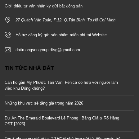
Giới thiệu tư vấn nhận ký gửi bất động sản
27 Quách Văn Tuấn, P.12, Q.Tân Bình, Tp.Hồ Chí Minh
Hỗ trợ đăng ký gửi sản phẩm miễn phí tại Website
daitruongsongroup.dtsg@gmail.com
TIN TỨC NHÀ ĐẤT
Căn hộ gần Mỹ Phước Tân Vạn: Fenica có hợp với người làm
việc khu Đông không?
Những khu vực sẽ tăng giá trong năm 2026
Dự Án The Emerald Boulevard Lê Phong | Bảng Giá & Rổ Hàng
CĐT [2026]
Top 5 chung cư giá rẻ tại TP.HCM phù hợp với túi tiền người trẻ