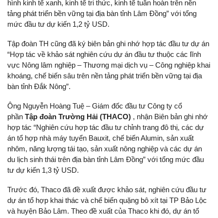
hình kinh tế xanh, kinh tế tri thức, kinh tế tuần hoàn trên nền
tảng phát triển bền vững tại địa bàn tỉnh Lâm Đồng” với tổng
mức đầu tư dự kiến 1,2 tỷ USD.
Tập đoàn TH cũng đã ký biên bản ghi nhớ hợp tác đầu tư dự án
“Hợp tác về khảo sát nghiên cứu dự án đầu tư thuộc các lĩnh
vực Nông lâm nghiệp – Thương mại dịch vụ – Công nghiệp khai
khoáng, chế biến sâu trên nền tảng phát triển bền vững tại địa
bàn tỉnh Đắk Nông”.
Ông Nguyễn Hoàng Tuệ – Giám đốc đầu tư Công ty cổ
phần
Tập đoàn Trường Hải (THACO)
, nhận Biên bản ghi nhớ
hợp tác “Nghiên cứu hợp tác đầu tư chỉnh trang đô thị, các dự
án tổ hợp nhà máy tuyển Bauxit, chế biến Alumin, sản xuất
nhôm, năng lượng tái tạo, sản xuất nông nghiệp và các dự án
du lịch sinh thái trên địa bàn tỉnh Lâm Đồng” với tổng mức đầu
tư dự kiến 1,3 tỷ USD.
Trước đó, Thaco đã đề xuất được khảo sát, nghiên cứu đầu tư
dự án tổ hợp khai thác và chế biến quặng bô xít tại TP Bảo Lộc
và huyện Bảo Lâm. Theo đề xuất của Thaco khi đó, dự án tổ