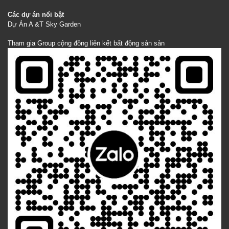
Các dự án nổi bật
Dự Án A &T Sky Garden
Tham gia Group cộng đồng liên kết bất động sản sản