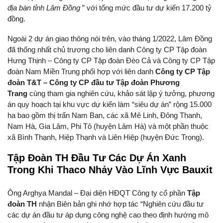
địa bàn tỉnh Lâm Đồng
” với tổng mức đầu tư dự kiến 17.200 tỷ
đồng.
Ngoài 2 dự án giao thông nói trên, vào tháng 1/2022, Lâm Đồng
đã thống nhất chủ trương cho liên danh Công ty CP Tập đoàn
Hưng Thịnh – Công ty CP Tập đoàn Đèo Cả và Công ty CP Tập
đoàn Nam Miền Trung phối hợp với liên danh
Công ty CP Tập
đoàn T&T – Công ty CP đầu tư Tập đoàn Phương
Trang
cùng tham gia nghiên cứu, khảo sát lập ý tưởng, phương
án quy hoạch tại khu vực dự kiến làm “siêu dự án” rộng 15.000
ha bao gồm thị trấn Nam Ban, các xã Mê Linh, Đông Thanh,
Nam Hà, Gia Lâm, Phi Tô (huyện Lâm Hà) và một phần thuộc
xã Bình Thạnh, Hiệp Thạnh và Liên Hiệp (huyện Đức Trọng).
Tập Đoàn TH Đầu Tư Các Dự Án Xanh
Trong Khi Thaco Nhảy Vào Lĩnh Vực Bauxit
Ông Arghya Mandal – Đại diện HĐQT Công ty cổ phần
Tập
đoàn TH
nhận Biên bản ghi nhớ hợp tác “Nghiên cứu đầu tư
các dự án đầu tư áp dụng công nghệ cao theo định hướng mô