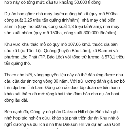
hợp này có tổng mức đầu tư khoảng 50.000 tỉ đồng.
Dự án bao gồm: nhà máy tuyển quặng bô xít (quy mô 500ha,
công suất 3,25 triệu tấn quặng tinh/năm); nhà máy chế biến
alumin (quy mô 500ha, công suất 1,3 triệu tấn/năm); nhà máy
sản xuất nhôm (quy mô 150ha, công suất 300.000 tấn/năm).
Khu vực khai thác mỏ có quy mô 107,66 km2, thuộc địa bàn
các xã Lộc Tân, Lộc Quảng (huyện Bảo Lâm), xã Đambri và
phường Lộc Phát (TP. Bảo Lộc) với tổng trữ lượng là 573,1 triệu
tấn quặng thô.
Thaco cho biết, vùng nguyên liệu này có thể đáp ứng được nhu
cầu của dự án trong vòng 30 năm. Với trữ lượng đánh giá sơ bộ
trên địa bàn tỉnh Lâm Đồng còn dồi dào, tập đoàn sẽ tiến hành
khảo sát thăm dò mở rộng khai thác đảm bảo cho dự án hoạt
động lâu dài.
Bên cạnh đó, Công ty cổ phần Daksun Hill nhận Biên bản ghi
nhớ hợp tác nghiên cứu, khảo sát phát triển dự án Khu nhà ở
nghỉ dưỡng và du lịch sinh thái Daksun Hill và dự án Sân Golf