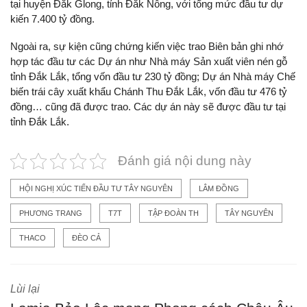
tại huyện Đắk Glong, tỉnh Đắk Nông, với tổng mức đầu tư dự
kiến 7.400 tỷ đồng.
Ngoài ra, sự kiện cũng chứng kiến việc trao Biên bản ghi nhớ
hợp tác đầu tư các Dự án như Nhà máy Sản xuất viên nén gỗ
tỉnh Đắk Lắk, tổng vốn đầu tư 230 tỷ đồng; Dự án Nhà máy Chế
biến trái cây xuất khẩu Chánh Thu Đắk Lắk, vốn đầu tư 476 tỷ
đồng… cũng đã được trao. Các dự án này sẽ được đầu tư tại
tỉnh Đắk Lắk.
Đánh giá nội dung này
HỘI NGHỊ XÚC TIẾN ĐẦU TƯ TÂY NGUYÊN
LÂM ĐỒNG
PHƯƠNG TRANG
T7T
TẬP ĐOÀN TH
TÂY NGUYÊN
THACO
ĐÈO CẢ
Lùi lại