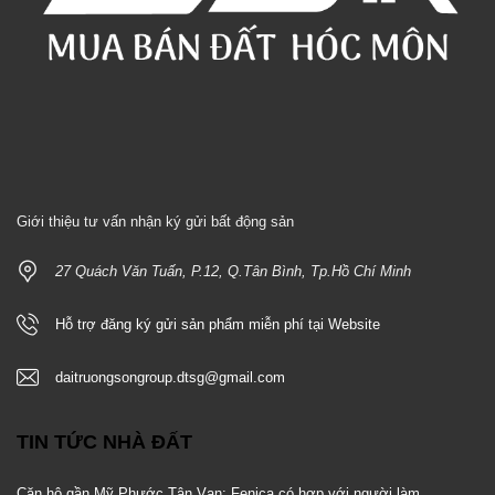
Giới thiệu tư vấn nhận ký gửi bất động sản
27 Quách Văn Tuấn, P.12, Q.Tân Bình, Tp.Hồ Chí Minh
Hỗ trợ đăng ký gửi sản phẩm miễn phí tại Website
daitruongsongroup.dtsg@gmail.com
TIN TỨC NHÀ ĐẤT
Căn hộ gần Mỹ Phước Tân Vạn: Fenica có hợp với người làm