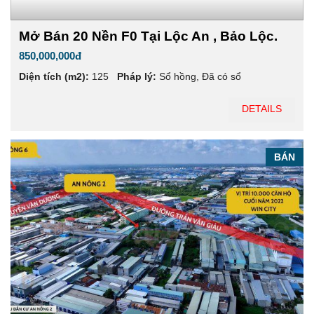
Mở Bán 20 Nền F0 Tại Lộc An , Bảo Lộc.
850,000,000đ
Diện tích (m2):
125
Pháp lý:
Sổ hồng
,
Đã có sổ
DETAILS
BÁN