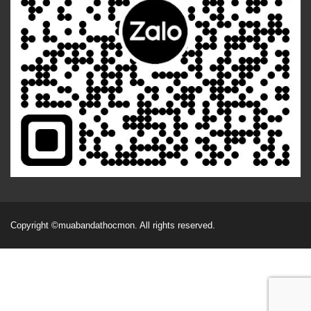
Copyright
©muabandathocmon
. All rights reserved.