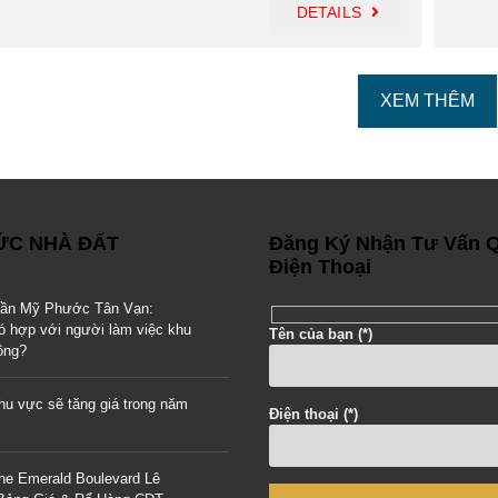
DETAILS
XEM THÊM
TỨC NHÀ ĐẤT
Đăng Ký Nhận Tư Vấn 
Điện Thoại
gần Mỹ Phước Tân Vạn:
ó hợp với người làm việc khu
Tên của bạn (*)
ông?
u vực sẽ tăng giá trong năm
Điện thoại (*)
he Emerald Boulevard Lê