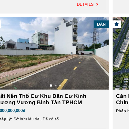
DETAILS
BÁN
ất Nền Thổ Cư Khu Dân Cư Kinh
Căn 
ương Vương Bình Tân TPHCM
Chín
,000,000,000đ
Pháp l
háp lý:
Sở hữu lâu dài
,
Đã có sổ