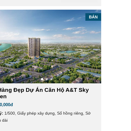
BÁN
Hàng Đẹp Dự Án Căn Hộ A&T Sky
en
0,000đ
ý:
1/500
,
Giấy phép xây dựng
,
Sổ hồng riêng
,
Sở
 dài