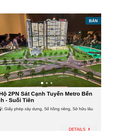
BÁN
Hộ 2PN Sát Cạnh Tuyến Metro Bến
h - Suối Tiên
ý:
Giấy phép xây dựng
,
Sổ hồng riêng
,
Sở hữu lâu
DETAILS