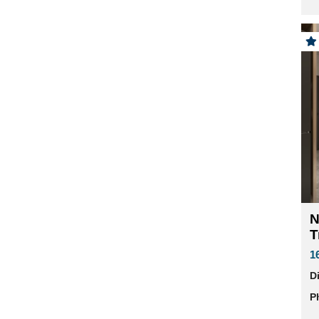
N
T
1
D
P