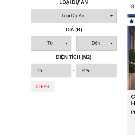
LOẠI DỰ ÁN
8
Loại Dự Án
GIÁ
(Đ)
Từ
Đến
DIỆN TÍCH (M2)
CLEAR
C
H
P