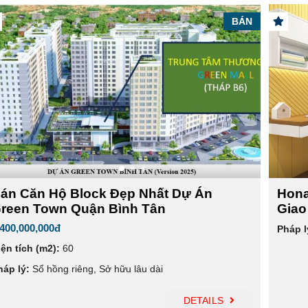
BÁN
án Căn Hộ Block Đẹp Nhất Dự Án
Hona
reen Town Quận Bình Tân
Giao
,400,000,000đ
Pháp l
iện tích (m2):
60
háp lý:
Sổ hồng riêng
,
Sở hữu lâu dài
DETAILS