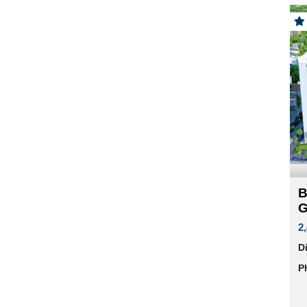
B
G
2
D
P