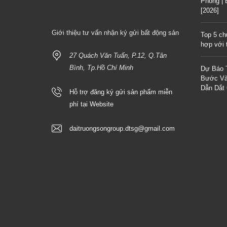
Phong |
[2026]
Giới thiệu tư vấn nhận ký gửi bất động sản
Top 5 ch
hợp với t
27 Quách Văn Tuấn, P.12, Q.Tân
Bình, Tp.Hồ Chí Minh
Dự Báo 
Bước Và
Dẫn Dắt
Hỗ trợ đăng ký gửi sản phẩm miễn
phí tại Website
daitruongsongroup.dtsg@gmail.com