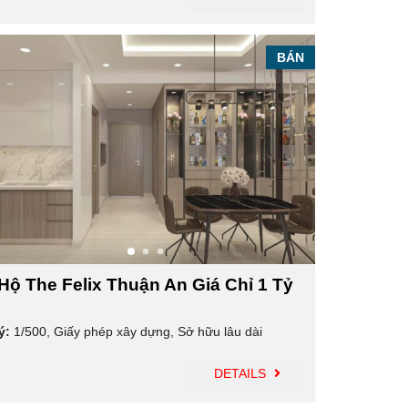
BÁN
Hộ The Felix Thuận An Giá Chỉ 1 Tỷ
ý:
1/500
,
Giấy phép xây dựng
,
Sở hữu lâu dài
DETAILS