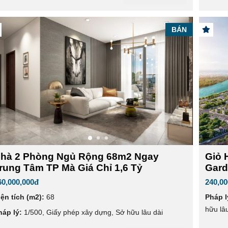
BÁN
hà 2 Phòng Ngủ Rộng 68m2 Ngay
Giỏ 
rung Tâm TP Mà Giá Chỉ 1,6 Tỷ
Gard
60,000,000đ
240,00
iện tích (m2):
68
Pháp l
hữu lâu
háp lý:
1/500
,
Giấy phép xây dựng
,
Sở hữu lâu dài