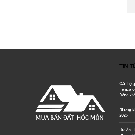
TIN 
Căn hộ 
Fenica c
Đông kh
Những kh
2026
Dự Án T