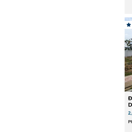
Đ
D
2
P