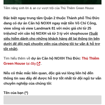
Tiềm năng sinh lời & an cư vượt trội của Thủ Thiêm Green House
Đặc biệt ngay trung tâm Quận 2 thuộc Thành phố Thủ Đức
đang có dự án Căn hộ NOXH ngay mặt tiền Võ Chí Công,
view sông và view Landmark 81 với mức giá chỉ từ 25
triệu/m2 với căn hộ NOXH và từ 3 tỷ với shophouse
(Suất
siêu hiếm dành cho những khách hàng để lại thông tin bên
dưới để đội ngũ chuyên viên của chúng tôi tư vấn & hỗ trợ
tốt nhất)
.
Tìm hiểu thêm về
dự án Căn hộ NOXH Thủ Đức
:
Thủ Thiêm
Green House
tại đây
.
Nếu có thắc mắc liên quan, độc giả vui lòng liên hệ đến
thông tin sau đây để được hỗ trợ tốt nhất từ đội ngũ tư vấn
chuyên nghiệp của chúng tôi:
Tên của bạn (*)