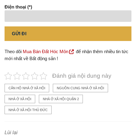
Điện thoại (*)
Theo dõi
Mua Bán Đất Hóc Môn
để nhận thêm nhiều tin tức
mới nhất về Bất động sản !
Đánh giá nội dung này
CĂN HỘ NHÀ Ở XÃ HỘI
NGUỒN CUNG NHÀ Ở XÃ HỘI
NHÀ Ở XÃ HỘI
NHÀ Ở XÃ HỘI QUẬN 2
NHÀ Ở XÃ HỘI THỦ ĐỨC
Lùi lại