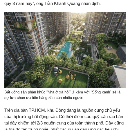
quý 3 năm nay”, ông Trần Khánh Quang nhận định.
Bất động sản phân khúc “Nhà ở xã hội” đi kèm với “Sống xanh” sẽ là
sự lựa chọn ưu tiên hàng đầu của nhiều người
Trên địa bàn TP.HCM, khu Đông đang là nguồn cung chủ yếu
của thị trường bất động sản. Có thời điểm các quỹ căn rao bán
tại đây chiếm tới 2/3 nguồn cung của toàn thành phố. Đây cũng
là tọa độ tập trung nhiều nhất các dự án đáp ứng các tiêu chí