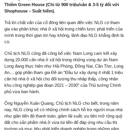
Thiêm Green House (Chỉ từ 900 triệu/căn & 3-5 tỷ đối với
Shophouse – Suất hiếm).
Trả lời chất vấn của cổ đông liên quan đến việc NLG có tham
gia vào phân khúc nhà ở xã hội trong chiến lược phát triển của
mình trong thời gian tới hay không, lãnh đạo NLG khẳng định là
có.
Chủ tịch NLG cũng đã công bố việc Nam Long cam kết xây
dựng 20.000 căn nhà ở xã hội trong những vùng dự án Nam
Long đang thực hiện như Hải Phòng, Đồng Nai, Cần Thơ, Long
An… góp phần tham gia Đề án “Đầu tư xây dựng ít nhất 1 triệu
căn hộ nhà ở xã hội cho đối tượng thu nhập thấp, công nhân
khu công nghiệp giai đoạn 2021 – 2030” của Thủ tướng Chính
phủ vừa ban hành.
Ông Nguyễn Xuân Quang, Chủ tịch NLG cho biết, trong năm
nay, NLG cũng sẽ có những chính sách hỗ trợ người mua nhà
như giãn tiến độ thanh toán, giảm lãi suất; ưu tiên mở rộng quỹ
đất cho sản phẩm nhà ở vừa túi tiền để đáp ứng nhu cầu thị
trường và mục tiêu phát triển doanh nghiệp trong những năm