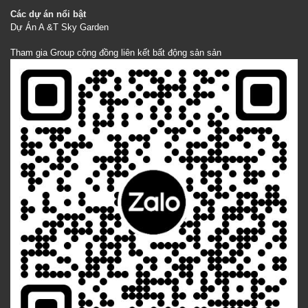
Các dự án nổi bật
Dự Án A &T Sky Garden
Tham gia Group cộng đồng liên kết bất động sản sản