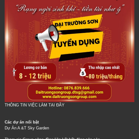
THÔNG TIN VIỆC LÀM TẠI ĐÂY
Các dự án nổi bật
Dự Án A &T Sky Garden