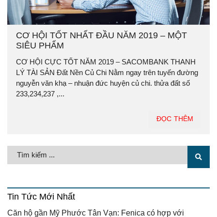
CƠ HỘI TỐT NHẤT ĐẦU NĂM 2019 – MỘT
SIÊU PHẨM
CƠ HỘI CỰC TỐT NĂM 2019 – SACOMBANK THANH
LÝ TÀI SẢN Đất Nền Củ Chi Nằm ngay trên tuyến đường
nguyễn văn khạ – nhuận đức huyện củ chi. thửa đất số
233,234,237 ,...
ĐỌC THÊM
Tin Tức Mới Nhất
Căn hộ gần Mỹ Phước Tân Vạn: Fenica có hợp với