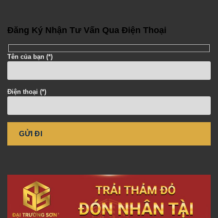
Đăng Ký Nhận Tư Vấn Qua Điện Thoại
Tên của bạn (*)
Điện thoại (*)