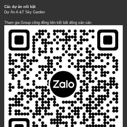
Các dự án nổi bật
Dự Án A &T Sky Garden
Tham gia Group cộng đồng liên kết bất động sản sản