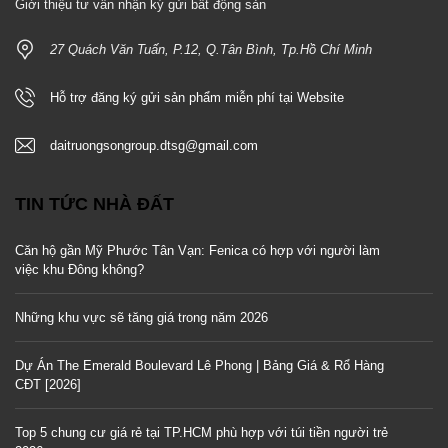
Giới thiệu tư vấn nhận ký gửi bất động sản
27 Quách Văn Tuấn, P.12, Q.Tân Bình, Tp.Hồ Chí Minh
Hỗ trợ đăng ký gửi sản phẩm miễn phí tại Website
daitruongsongroup.dtsg@gmail.com
TIN TỨC NHÀ ĐẤT
Căn hộ gần Mỹ Phước Tân Vạn: Fenica có hợp với người làm
việc khu Đông không?
Những khu vực sẽ tăng giá trong năm 2026
Dự Án The Emerald Boulevard Lê Phong | Bảng Giá & Rổ Hàng
CĐT [2026]
Top 5 chung cư giá rẻ tại TP.HCM phù hợp với túi tiền người trẻ