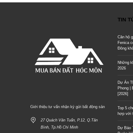
TIN 
Căn hộ 
Fenica c
Đông kh
Những kh
2026
Dự Án T
Phong |
[2026]
Giới thiệu tư vấn nhận ký gửi bất động sản
Top 5 ch
hợp với t
27 Quách Văn Tuấn, P.12, Q.Tân
Bình, Tp.Hồ Chí Minh
Dự Báo 