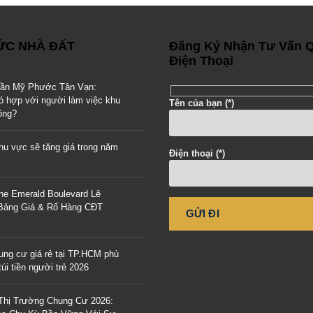
TỨC NHÀ ĐẤT
Đăng Ký Nhận Tư Vấn 
Điện Thoại
gần Mỹ Phước Tân Vạn:
ó hợp với người làm việc khu
Tên của bạn (*)
ông?
u vực sẽ tăng giá trong năm
Điện thoại (*)
he Emerald Boulevard Lê
 Bảng Giá & Rổ Hàng CĐT
ung cư giá rẻ tại TP.HCM phù
úi tiền người trẻ 2026
Thị Trường Chung Cư 2026: