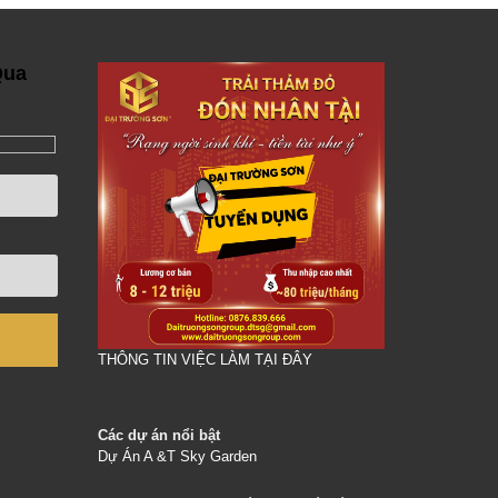
Qua
THÔNG TIN VIỆC LÀM TẠI ĐÂY
Các dự án nổi bật
Dự Án A &T Sky Garden