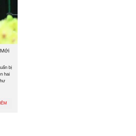
 Mới
uẩn bị
n hai
thư
HÊM