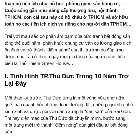
toàn bộ tiện ích như hồ bơi, phòng gym, sân bóng rổ,…
Cuộc sống gần như đẳng cấp thượng lưu, nội thành
TPHCM, con cái sau này có hộ khẩu ở TPHCM và sở hữu
toàn bộ các tiện ích dịch vụ riêng cho người dân TPHCM…
Trái với màu sắc có phần ảm đạm của bức tranh bất động sản
tổng thể cuối năm, phân khúc chung cư vẫn có lượng giao dịch
ổn định và trở thành “điểm sáng” của thị trường do đáp ứng
được nhu cầu ở thực ngày một gia tăng của người dân, tiêu
biểu là Thủ Thiêm Green House…
I. Tình Hình TP.Thủ Đức Trong 10 Năm Trở
Lại Đây
Một thập kỷ trước, Thủ Đức từng là một vùng nữa chợ nữa
quê, bao quanh bởi những đoạn đường đất, những ngôi nhà nhỏ
xinh xinh và được gọi với danh xưng là “sân sau” của Sài Gòn.
Thì nay diện mạo của Thủ Đức đã chuyển mình, bước sang
một trang mới trở thành “điểm nóng” của giới đầu tư bất động
sản.