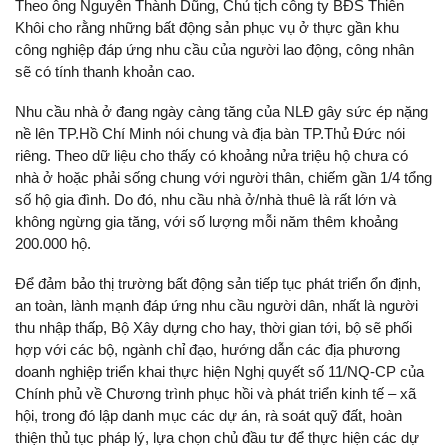
Theo ông Nguyễn Thành Dũng, Chủ tịch công ty BĐS Thiên
Khôi cho rằng những bất động sản phục vụ ở thực gần khu
công nghiệp đáp ứng nhu cầu của người lao động, công nhân
sẽ có tính thanh khoản cao.
Nhu cầu nhà ở đang ngày càng tăng của NLĐ gây sức ép nặng
nề lên TP.Hồ Chí Minh nói chung và địa bàn TP.Thủ Đức nói
riêng. Theo dữ liệu cho thấy có khoảng nửa triệu hộ chưa có
nhà ở hoặc phải sống chung với người thân, chiếm gần 1/4 tổng
số hộ gia đình. Do đó, nhu cầu nhà ở/nhà thuê là rất lớn và
không ngừng gia tăng, với số lượng mỗi năm thêm khoảng
200.000 hộ.
Để đảm bảo thị trường bất động sản tiếp tục phát triển ổn định,
an toàn, lành mạnh đáp ứng nhu cầu người dân, nhất là người
thu nhập thấp, Bộ Xây dựng cho hay, thời gian tới, bộ sẽ phối
hợp với các bộ, ngành chỉ đạo, hướng dẫn các địa phương
doanh nghiệp triển khai thực hiện Nghị quyết số 11/NQ-CP của
Chính phủ về Chương trình phục hồi và phát triển kinh tế – xã
hội, trong đó lập danh mục các dự án, rà soát quỹ đất, hoàn
thiện thủ tục pháp lý, lựa chọn chủ đầu tư để thực hiện các dự