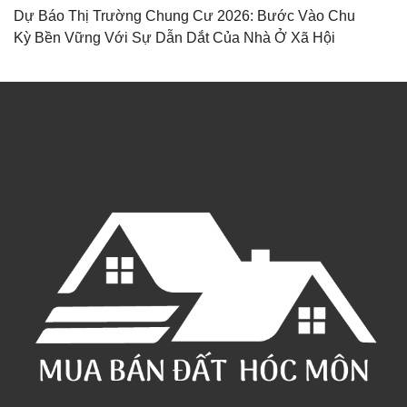
Dự Báo Thị Trường Chung Cư 2026: Bước Vào Chu
Kỳ Bền Vững Với Sự Dẫn Dắt Của Nhà Ở Xã Hội