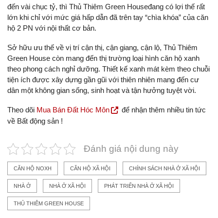
đến vài chục tỷ, thì Thủ Thiêm Green Houseđang có lợi thế rất
lớn khi chỉ với mức giá hấp dẫn đã trên tay “chìa khóa” của căn
hộ 2 PN với nội thất cơ bản.
Sở hữu ưu thế về vị trí cận thị, cận giang, cận lộ, Thủ Thiêm
Green House còn mang đến thị trường loại hình căn hộ xanh
theo phong cách nghỉ dưỡng. Thiết kế xanh mát kèm theo chuỗi
tiện ích được xây dựng gần gũi với thiên nhiên mang đến cư
dân một không gian sống, sinh hoạt và tận hưởng tuyệt vời.
Theo dõi
Mua Bán Đất Hóc Môn
để nhận thêm nhiều tin tức
về Bất động sản !
Đánh giá nội dung này
CĂN HỘ NOXH
CĂN HỘ XÃ HỘI
CHÍNH SÁCH NHÀ Ở XÃ HỘI
NHÀ Ở
NHÀ Ở XÃ HỘI
PHÁT TRIỂN NHÀ Ở XÃ HỘI
THỦ THIÊM GREEN HOUSE