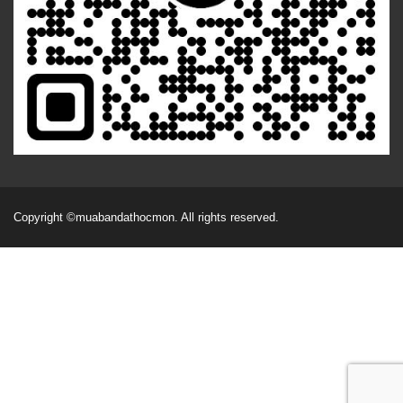
Copyright
©muabandathocmon
. All rights reserved.