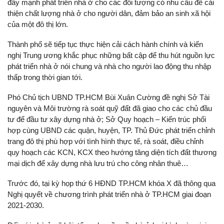
đẩy mạnh phát triển nhà ở cho các đối tượng có nhu cầu để cải
thiện chất lượng nhà ở cho người dân, đảm bảo an sinh xã hội
của một đô thị lớn.
Thành phố sẽ tiếp tục thực hiện cải cách hành chính và kiến
nghị Trung ương khắc phục những bất cập để thu hút nguồn lực
phát triển nhà ở nói chung và nhà cho người lao động thu nhập
thấp trong thời gian tới.
Phó Chủ tịch UBND TP.HCM Bùi Xuân Cường đề nghị Sở Tài
nguyên và Môi trường rà soát quỹ đất đã giao cho các chủ đầu
tư để đầu tư xây dựng nhà ở; Sở Quy hoạch – Kiến trúc phối
hợp cùng UBND các quận, huyện, TP. Thủ Đức phát triển chỉnh
trang đô thị phù hợp với tình hình thực tế, rà soát, điều chỉnh
quy hoạch các KCN, KCX theo hướng tăng diện tích đất thương
mại dịch để xây dựng nhà lưu trú cho công nhân thuê…
Trước đó, tại kỳ họp thứ 6 HĐND TP.HCM khóa X đã thông qua
Nghị quyết về chương trình phát triển nhà ở TP.HCM giai đoạn
2021-2030.