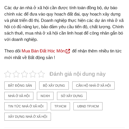
Các dự án nhà ở xã hội cần được tính toán đồng bộ, dự báo
chính xác để đưa vào quy hoạch đất đai, quy hoạch xây dựng
và phát triển đô thị. Doanh nghiệp thực hiện các dự án nhà ở xã
hội có đủ năng lực, bảo đảm yêu cầu tiến độ, chất lượng. Chính
sách thuê, mua nhà ở xã hội cần linh hoạt để công nhân gắn bó
với doanh nghiệp.
Theo dõi
Mua Bán Đất Hóc Môn
để nhận thêm nhiều tin tức
mới nhất về Bất động sản !
Đánh giá nội dung này
BẤT ĐỘNG SẢN
BỘ XÂY DỰNG
CĂN HỘ NHÀ Ở XÃ HỘI
NHÀ Ở XÃ HỘI
NOXH
SỞ XÂY DỰNG
TIN TỨC NHÀ Ở XÃ HỘI
TP.HCM
UBND TP.HCM
XÂY DỰNG NHÀ Ở XÃ HỘI