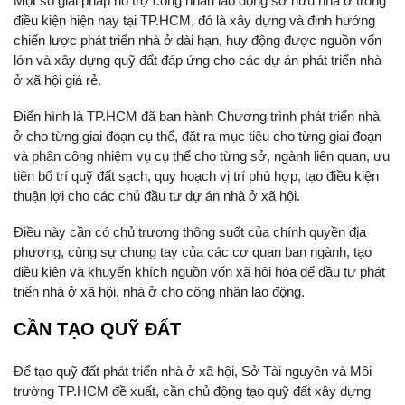
Một số giải pháp hỗ trợ công nhân lao động sở hữu nhà ở trong
điều kiện hiện nay tại TP.HCM, đó là xây dựng và định hướng
chiến lược phát triển nhà ở dài hạn, huy động được nguồn vốn
lớn và xây dựng quỹ đất đáp ứng cho các dự án phát triển nhà
ở xã hội giá rẻ.
Điển hình là TP.HCM đã ban hành Chương trình phát triển nhà
ở cho từng giai đoạn cụ thể, đặt ra mục tiêu cho từng giai đoạn
và phân công nhiệm vụ cụ thể cho từng sở, ngành liên quan, ưu
tiên bố trí quỹ đất sạch, quy hoạch vị trí phù hợp, tạo điều kiện
thuận lợi cho các chủ đầu tư dự án nhà ở xã hội.
Điều này cần có chủ trương thông suốt của chính quyền địa
phương, cùng sự chung tay của các cơ quan ban ngành, tạo
điều kiện và khuyến khích nguồn vốn xã hội hóa để đầu tư phát
triển nhà ở xã hội, nhà ở cho công nhân lao động.
CẦN
TẠO QUỸ ĐẤT
Để tạo quỹ đất phát triển nhà ở xã hội, Sở Tài nguyên và Môi
trường TP.HCM đề xuất, cần chủ động tạo quỹ đất xây dựng