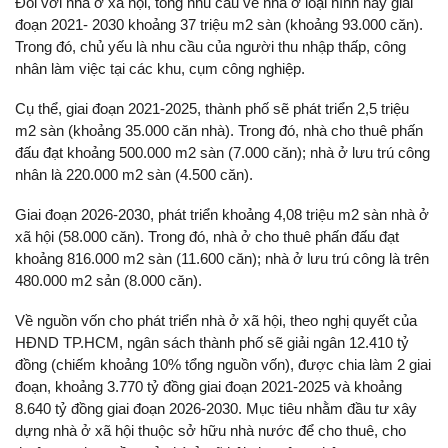
Đối với nhà ở xã hội, tổng nhu cầu về nhà ở loại hình này giai
đoạn 2021- 2030 khoảng 37 triệu m2 sàn (khoảng 93.000 căn).
Trong đó, chủ yếu là nhu cầu của người thu nhập thấp, công
nhân làm việc tại các khu, cụm công nghiệp.
Cụ thể, giai đoạn 2021-2025, thành phố sẽ phát triển 2,5 triệu
m2 sàn (khoảng 35.000 căn nhà). Trong đó, nhà cho thuê phấn
đấu đạt khoảng 500.000 m2 sàn (7.000 căn); nhà ở lưu trú công
nhân là 220.000 m2 sàn (4.500 căn).
Giai đoạn 2026-2030, phát triển khoảng 4,08 triệu m2 sàn nhà ở
xã hội (58.000 căn). Trong đó, nhà ở cho thuê phấn đấu đạt
khoảng 816.000 m2 sàn (11.600 căn); nhà ở lưu trú công là trên
480.000 m2 sản (8.000 căn).
Về nguồn vốn cho phát triển nhà ở xã hội, theo nghị quyết của
HĐND TP.HCM, ngân sách thành phố sẽ giải ngân 12.410 tỷ
đồng (chiếm khoảng 10% tổng nguồn vốn), được chia làm 2 giai
đoạn, khoảng 3.770 tỷ đồng giai đoạn 2021-2025 và khoảng
8.640 tỷ đồng giai đoạn 2026-2030. Mục tiêu nhằm đầu tư xây
dựng nhà ở xã hội thuộc sở hữu nhà nước để cho thuê, cho