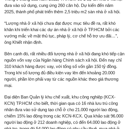
đưa vào sử dụng, cung ứng 260 căn hộ. Dự kiến đến năm
2025, thành phố phát triển thêm 2,5 triệu m2 sàn nhà ở xã hội.
“Lượng nhà ở xã hội chưa đạt được mục tiêu đề ra, rất khó
khăn khi triển khai các dự án nhà ở xã hội ở TP.HCM bởi các
vướng mắc về mặt thủ tục, pháp lý, cơ chế hỗ trợ ưu đãi…”,
ông Khiết nhận định.
Bên cạnh đó, rất nhiều đối tượng nhà ở xã hội đang khó tiếp cận
nguồn vốn vay của Ngân hàng Chính sách xã hội. Đến nay chỉ
310 khách hàng được vay, với tổng số vốn gần 150 tỷ đồng.
Trong khi số lượng đủ điều kiện vay lên đến khoảng 20.000
người, phần lớn phải vay từ các nguồn khác theo giá thương
mại.
Đại diện Ban Quản lý khu chế xuất, khu công nghiệp (KCX-
KCN) TP.HCM cho biết, thời gian qua có 16 nhà lưu trú công
nhân đưa vào sử dụng tạo chỗ ở cho 21.000 người lao động,
chiếm 15% lao động trong các KCN-KCX. Qua khảo sát 96.000
người lao động ở 212 doanh nghiệp, có đến 64.000 lao động ở
nhà trọ, trong đó 54.000 lao động có nhu cầu thuê, mua nhà ở