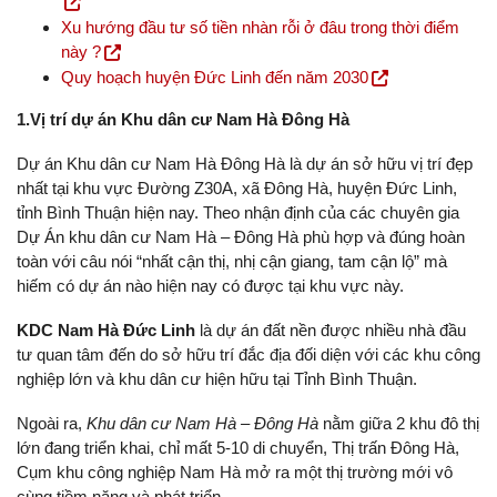
Xu hướng đầu tư số tiền nhàn rỗi ở đâu trong thời điểm
này ?
Quy hoạch huyện Đức Linh đến năm 2030
1.Vị trí dự án Khu dân cư
Nam Hà Đông Hà
Dự án Khu dân cư Nam Hà Đông Hà là dự án sở hữu vị trí đẹp
nhất tại khu vực Đường Z30A, xã Đông Hà, huyện Đức Linh,
tỉnh Bình Thuận hiện nay. Theo nhận định của các chuyên gia
Dự Án khu dân cư Nam Hà – Đông Hà phù hợp và đúng hoàn
toàn với câu nói “nhất cận thị, nhị cận giang, tam cận lộ” mà
hiếm có dự án nào hiện nay có được tại khu vực này.
KDC Nam Hà Đức Linh
là dự án đất nền được nhiều nhà đầu
tư quan tâm đến do sở hữu trí đắc địa đối diện với các khu công
nghiệp lớn và khu dân cư hiện hữu tại Tỉnh Bình Thuận.
Ngoài ra,
Khu dân cư Nam Hà – Đông Hà
nằm giữa 2 khu đô thị
lớn đang triển khai, chỉ mất 5-10 di chuyển, Thị trấn Đông Hà,
Cụm khu công nghiệp Nam Hà mở ra một thị trường mới vô
cùng tiềm năng và phát triển.