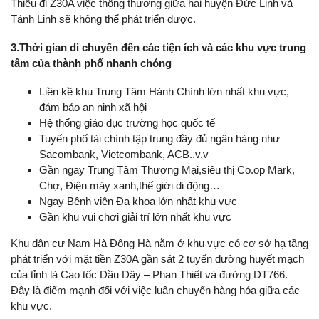
Thiếu đi Z30A việc thông thương giữa hai huyện Đức Linh và
Tánh Linh sẽ không thể phát triển được.
3.Thời gian di chuyển đến các tiện ích và các khu vực trung
tâm của thành phố nhanh chóng
Liền kề khu Trung Tâm Hành Chính lớn nhất khu vực,
đảm bảo an ninh xã hội
Hệ thống giáo dục trường học quốc tế
Tuyến phố tài chính tập trung đầy đủ ngân hàng như
Sacombank, Vietcombank, ACB..v.v
Gần ngay Trung Tâm Thương Mại,siêu thị Co.op Mark,
Chợ, Điện máy xanh,thế giới di động…
Ngay Bệnh viện Đa khoa lớn nhất khu vực
Gần khu vui chơi giải trí lớn nhất khu vực
Khu dân cư Nam Hà Đông Hà nằm ở khu vực có cơ sở hạ tầng
phát triển với mặt tiền Z30A gần sát 2 tuyến đường huyết mạch
của tỉnh là Cao tốc Dầu Dây – Phan Thiết và đường DT766.
Đây là điểm mạnh đối với việc luân chuyển hàng hóa giữa các
khu vực.