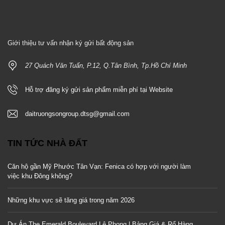
Giới thiệu tư vấn nhận ký gửi bất động sản
27 Quách Văn Tuấn, P.12, Q.Tân Bình, Tp.Hồ Chí Minh
Hỗ trợ đăng ký gửi sản phẩm miễn phí tại Website
daitruongsongroup.dtsg@gmail.com
TIN TỨC NHÀ ĐẤT
Căn hộ gần Mỹ Phước Tân Vạn: Fenica có hợp với người làm
việc khu Đông không?
Những khu vực sẽ tăng giá trong năm 2026
Dự Án The Emerald Boulevard Lê Phong | Bảng Giá & Rổ Hàng