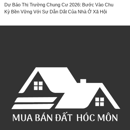
Dự Báo Thị Trường Chung Cư 2026: Bước Vào Chu
Kỳ Bền Vững Với Sự Dẫn Dắt Của Nhà Ở Xã Hội