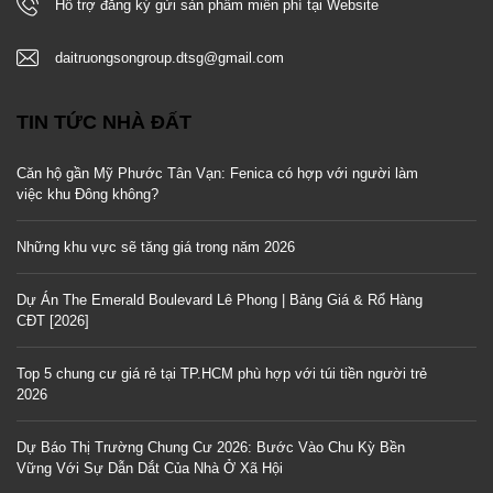
Hỗ trợ đăng ký gửi sản phẩm miễn phí tại Website
daitruongsongroup.dtsg@gmail.com
TIN TỨC NHÀ ĐẤT
Căn hộ gần Mỹ Phước Tân Vạn: Fenica có hợp với người làm
việc khu Đông không?
Những khu vực sẽ tăng giá trong năm 2026
Dự Án The Emerald Boulevard Lê Phong | Bảng Giá & Rổ Hàng
CĐT [2026]
Top 5 chung cư giá rẻ tại TP.HCM phù hợp với túi tiền người trẻ
2026
Dự Báo Thị Trường Chung Cư 2026: Bước Vào Chu Kỳ Bền
Vững Với Sự Dẫn Dắt Của Nhà Ở Xã Hội