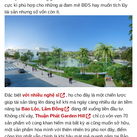
cực kì phù hợp cho những ai đam mê BĐS hay muốn tích lũy
tài sản nhưng số vốn còn ít.
Đặc biệt
với nhiều nghệ sĩ
, họ cho đây là một chiến lược
giúp tài sản tăng lên đáng kể khi mà ngày càng nhiều dự án tiềm
năng tại
Bảo Lộc, Lâm Đồng
đáng để xuống tiền đầu tư.
Không chỉ vậy,
Thuận Phát Garden Hill
chỉ có vỏn vẹn 70
sản phẩm vô cùng khan hiếm mà bất kỳ ai cũng muốn sở hữu,
một sản phẩm hòa mình với thiên nhiên trù phú nơi đây, điểm
cộng lớn nhất vẫn chính là khí hậu mát mẻ quanh năm tại Bảo