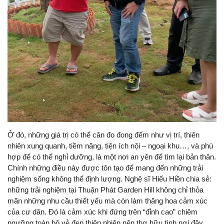
Ở đó, những giá trị có thể cân đo đong đếm như vị trí, thiên
nhiên xung quanh, tiềm năng, tiện ích nội – ngoại khu…, và phù
hợp để có thể nghỉ dưỡng, là một nơi an yên để tìm lại bản thân.
Chính những điều này được tôn tạo để mang đến những trải
nghiệm sống không thể định lượng. Nghệ sĩ Hiếu Hiền chia sẻ:
những trải nghiệm tại Thuận Phát Garden Hill không chỉ thỏa
mãn những nhu cầu thiết yếu mà còn làm thăng hoa cảm xúc
của cư dân. Đó là cảm xúc khi đứng trên “đỉnh cao” chiêm
ngưỡng toàn bộ vẻ đẹp thiên nhiên nên thơ hữu tình nơi đây.