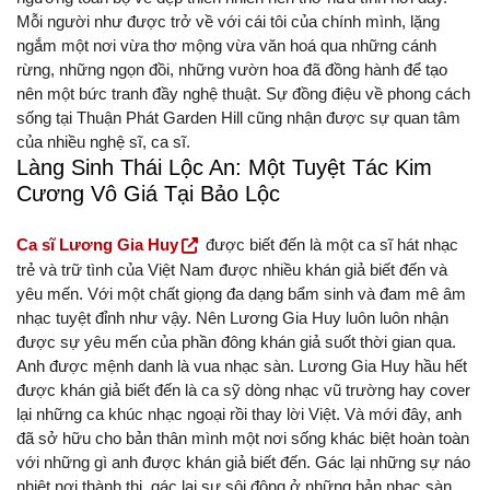
Mỗi người như được trở về với cái tôi của chính mình, lặng
ngắm một nơi vừa thơ mộng vừa văn hoá qua những cánh
rừng, những ngọn đồi, những vườn hoa đã đồng hành để tạo
nên một bức tranh đầy nghệ thuật. Sự đồng điệu về phong cách
sống tại Thuận Phát Garden Hill cũng nhận được sự quan tâm
của nhiều nghệ sĩ, ca sĩ.
Làng Sinh Thái Lộc An: Một Tuyệt Tác Kim
Cương Vô Giá Tại Bảo Lộc
Ca sĩ Lương Gia Huy
được biết đến là một ca sĩ hát nhạc
trẻ và trữ tình của Việt Nam được nhiều khán giả biết đến và
yêu mến. Với một chất giọng đa dạng bẩm sinh và đam mê âm
nhạc tuyệt đỉnh như vậy. Nên Lương Gia Huy luôn luôn nhận
được sự yêu mến của phần đông khán giả suốt thời gian qua.
Anh được mệnh danh là vua nhạc sàn. Lương Gia Huy hầu hết
được khán giả biết đến là ca sỹ dòng nhạc vũ trường hay cover
lại những ca khúc nhạc ngoại rồi thay lời Việt. Và mới đây, anh
đã sở hữu cho bản thân mình một nơi sống khác biệt hoàn toàn
với những gì anh được khán giả biết đến. Gác lại những sự náo
nhiệt nơi thành thị, gác lại sự sôi động ở những bản nhạc sàn