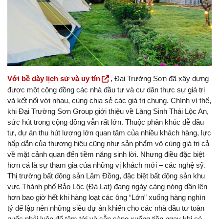
Với bề dày lịch sử và uy tín
, Đại Trường Sơn đã xây dựng
được một cộng đồng các nhà đầu tư và cư dân thực sự giá trị
và kết nối với nhau, cùng chia sẻ các giá trị chung. Chính vì thế,
khi Đại Trường Sơn Group giới thiệu về Làng Sinh Thái Lộc An,
sức hút trong cộng đồng vẫn rất lớn. Thuộc phân khúc dễ dầu
tư, dự án thu hút lượng lớn quan tâm của nhiều khách hàng, lực
hấp dẫn của thương hiệu cũng như sản phẩm vô cùng giá trị cả
về mặt cảnh quan đến tiềm năng sinh lời. Nhưng điều đặc biệt
hơn cả là sự tham gia của những vị khách mới – các nghệ sỹ.
Thị trường bất động sản Lâm Đồng, đặc biệt bất động sản khu
vực Thành phố Bảo Lộc (Đà Lạt) đang ngày càng nóng dần lên
hơn bao giờ hết khi hàng loạt các ông “Lớn” xuống hàng nghìn
tỷ để lập nên những siêu dự án khiến cho các nhà đầu tư toàn
quốc phải luôn để tâm tới và sẵn sàng xuống tiền ngay khi có