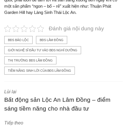
một sản phẩm “ngon – bổ – rẻ” xuất hiện như: Thuận Phát
Garden Hill hay Làng Sinh Thái Lộc An.
Đánh giá nội dung này
BĐS BẢO LỘC
BĐS LÂM ĐỒNG
GIỚI NGHỆ SĨ ĐẦU TƯ VÀO BĐS NGHỈ DƯỠNG
THỊ TRƯỜNG BĐS LÂM ĐỒNG
TIỀM NĂNG SINH LỜI CỦA BĐS LÂM ĐỒNG
Lùi lại
Bất động sản Lộc An Lâm Đồng – điểm
sáng tiềm năng cho nhà đầu tư
Tiếp theo