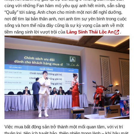
cùng với những Fan hâm mộ yêu quý anh hết mình, sẵn sằng
“Quẩy” tới sáng. Anh chọn cho mình một nơi để nghỉ dưỡng,
nơi để tìm lại bản thân anh, nơi anh tìm sự yên bình trong cuộc
sống và hơn thế nữa đây cũng là sự kỳ vọng của anh về một
tiềm năng sinh lời vượt trội của
Làng Sinh Thái Lộc An
.
Việc mua bất động sản trở thành một mối quan tâm, với vị trí
thuận lợi, tiện ích tuyệt hảo, thiên nhiên trong lành – khí hậu mát