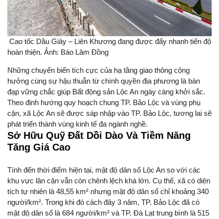
Cao tốc Dầu Giây – Liên Khương đang được đẩy nhanh tiến độ
hoàn thiện. Ảnh: Báo Lâm Đồng
Những chuyển biến tích cực của hạ tầng giao thông cộng
hưởng cùng sự hậu thuẫn từ chính quyền địa phương là bàn
đạp vững chắc giúp Bất động sản Lộc An ngày càng khởi sắc.
Theo định hướng quy hoạch chung TP. Bảo Lộc và vùng phụ
cận, xã Lộc An sẽ được sáp nhập vào TP. Bảo Lộc, tương lai sẽ
phát triển thành vùng kinh tế đa ngành nghề.
Sở Hữu Quỹ Đất Dồi Dào Và Tiềm Năng
Tăng Giá Cao
Tính đến thời điểm hiện tại, mật độ dân số Lộc An so với các
khu vực lân cận vẫn còn chênh lệch khá lớn. Cụ thể, xã có diện
tích tự nhiên là 48,55 km² nhưng mật độ dân số chỉ khoảng 340
người/km². Trong khi đó cách đây 3 năm, TP. Bảo Lộc đã có
mật độ dân số là 684 người/km² và TP. Đà Lạt trung bình là 515