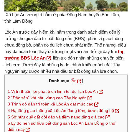
Xã Lộc An với vị trí nằm ở phía Đông Nam huyện Bảo Lâm,
tỉnh Lâm Đồng
Lộc An trước đây hiếm khi nằm trong danh sách điểm đến lý
tưởng cho giới đầu tư bất động sản (BĐS), phần vì giao thông
chưa đồng bộ, phần do du lịch chưa phát triển. Thế nhưng, điều
này đã hoàn toàn thay đổi trong một vài năm trở lại đây khi
thị
trường BĐS Lộc An
liên tục đón nhận những chuyển biến
tích cực. Dưới đây là những lý do chính khiến mảnh đất Tây
Nguyên này được nhiều nhà đầu tư bất động sản lựa chọn.
Danh mục
[
Ẩn
]
1
Vị trí thuận lợi phát triển kinh tế, du lịch Lộc An
2
“Đặc sản” khí hậu vùng cao Tây Nguyên
3
Trình độ dân trí toàn xã Lộc An đạt mức cao
4
Hạ tầng giao thông xã Lộc An đang từng bước đồng bộ
5
Sở hữu quỹ đất dồi dào và tiềm năng tăng giá cao
6
Lý do nên sở hữu bất động sản Lộc An Lâm Đồng ở thời
điểm này