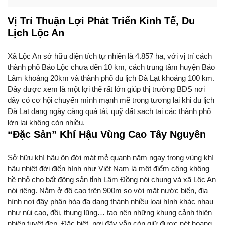
Vị Trí Thuận Lợi Phát Triển Kinh Tế, Du
Lịch
Lộc An
Xã Lộc An sở hữu diện tích tự nhiên là 4.857 ha, với vị trí cách
thành phố Bảo Lộc chưa đến 10 km, cách trung tâm huyện Bảo
Lâm khoảng 20km và thành phố du lịch Đà Lạt khoảng 100 km.
Đây được xem là một lợi thế rất lớn giúp thị trường BĐS nơi
đây có cơ hội chuyển mình mạnh mẽ trong tương lai khi du lịch
Đà Lạt đang ngày càng quá tải, quỹ đất sạch tại các thành phố
lớn lại không còn nhiều.
“Đặc Sản” Khí Hậu Vùng Cao Tây Nguyên
Sở hữu khí hậu ôn đới mát mẻ quanh năm ngay trong vùng khí
hậu nhiệt đới điển hình như Việt Nam là một điểm cộng không
hề nhỏ cho bất động sản tỉnh Lâm Đồng nói chung và xã Lộc An
nói riêng. Nằm ở độ cao trên 900m so với mặt nước biển, địa
hình nơi đây phân hóa đa dạng thành nhiều loại hình khác nhau
như núi cao, đồi, thung lũng… tạo nên những khung cảnh thiên
nhiên tuyệt đẹp. Đặc biệt, nơi đây vẫn còn giữ được nét hoang