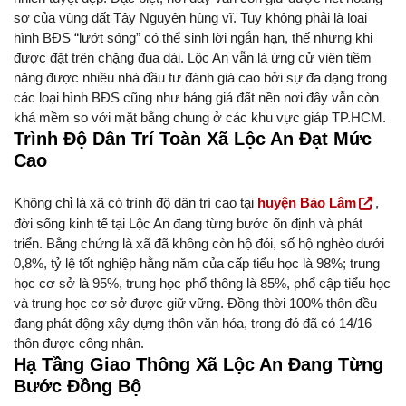
sơ của vùng đất Tây Nguyên hùng vĩ. Tuy không phải là loại
hình BĐS “lướt sóng” có thể sinh lời ngắn hạn, thế nhưng khi
được đặt trên chặng đua dài. Lộc An vẫn là ứng cử viên tiềm
năng được nhiều nhà đầu tư đánh giá cao bởi sự đa dạng trong
các loại hình BĐS cũng như bảng giá đất nền nơi đây vẫn còn
khá mềm so với mặt bằng chung ở các khu vực giáp TP.HCM.
Trình Độ Dân Trí Toàn Xã Lộc An Đạt Mức
Cao
Không chỉ là xã có trình độ dân trí cao tại
huyện Bảo Lâm
,
đời sống kinh tế tại Lộc An đang từng bước ổn định và phát
triển. Bằng chứng là xã đã không còn hộ đói, số hộ nghèo dưới
0,8%, tỷ lệ tốt nghiệp hằng năm của cấp tiểu học là 98%; trung
học cơ sở là 95%, trung học phổ thông là 85%, phổ cập tiểu học
và trung học cơ sở được giữ vững. Đồng thời 100% thôn đều
đang phát động xây dựng thôn văn hóa, trong đó đã có 14/16
thôn được công nhận.
Hạ Tầng Giao Thông Xã Lộc An Đang Từng
Bước Đồng Bộ