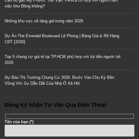
Căn hộ gần Mỹ Phước Tân Vạn: Fenica có hợp với người làm
việc khu Đông không?
Những khu vực sẽ tăng giá trong năm 2026
Dự Án The Emerald Boulevard Lê Phong | Bảng Giá & Rổ Hàng
CĐT [2026]
Top 5 chung cư giá rẻ tại TP.HCM phù hợp với túi tiền người trẻ
2026
Dự Báo Thị Trường Chung Cư 2026: Bước Vào Chu Kỳ Bền
Vững Với Sự Dẫn Dắt Của Nhà Ở Xã Hội
Đăng Ký Nhận Tư Vấn Qua Điện Thoại
Tên của bạn (*)