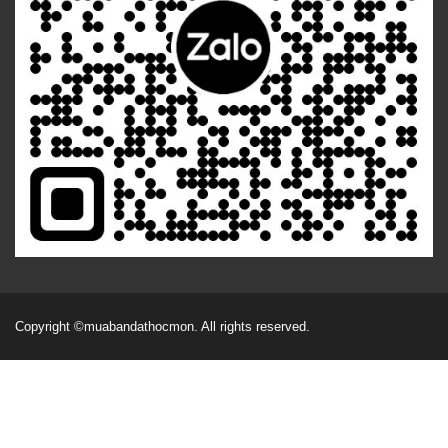
Copyright
©muabandathocmon
. All rights reserved.