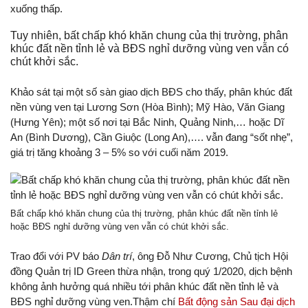
xuống thấp.
Tuy nhiên, bất chấp khó khăn chung của thị trường, phân
khúc đất nền tỉnh lẻ và BĐS nghỉ dưỡng vùng ven vẫn có
chút khởi sắc.
Khảo sát tại một số sàn giao dịch BĐS cho thấy, phân khúc đất
nền vùng ven tại Lương Sơn (Hòa Bình); Mỹ Hào, Văn Giang
(Hưng Yên); một số nơi tại Bắc Ninh, Quảng Ninh,… hoặc Dĩ
An (Bình Dương), Cần Giuộc (Long An),…. vẫn đang “sốt nhẹ”,
giá trị tăng khoảng 3 – 5% so với cuối năm 2019.
Bất chấp khó khăn chung của thị trường, phân khúc đất nền tỉnh lẻ
hoặc BĐS nghỉ dưỡng vùng ven vẫn có chút khởi sắc.
Trao đổi với PV báo
Dân trí
, ông Đỗ Như Cương, Chủ tịch Hội
đồng Quản trị ID Green thừa nhận, trong quý 1/2020, dịch bệnh
không ảnh hưởng quá nhiều tới phân khúc đất nền tỉnh lẻ và
BĐS nghỉ dưỡng vùng ven.Thậm chí
Bất động sản Sau đại dịch