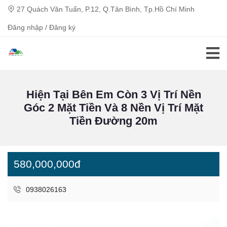
27 Quách Văn Tuấn, P.12, Q.Tân Bình, Tp.Hồ Chí Minh
Đăng nhập / Đăng ký
Hiện Tại Bên Em Còn 3 Vị Trí Nền
Góc 2 Mặt Tiền Và 8 Nền Vị Trí Mặt
Tiền Đường 20m
580,000,000đ
0938026163