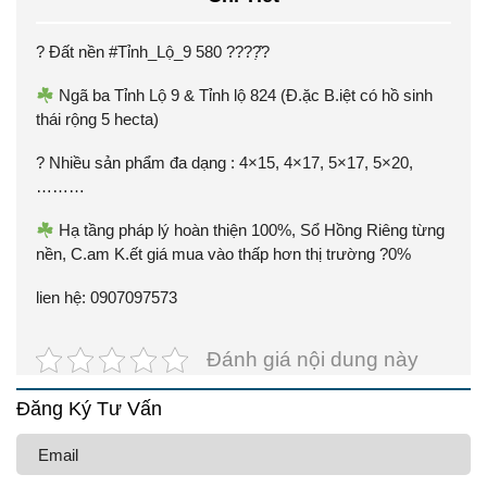
? Đất nền #Tỉnh_Lộ_9 580 ????̣̂?
Ngã ba Tỉnh Lộ 9 & Tỉnh lộ 824 (Đ.ặc B.iệt có hồ sinh
thái rộng 5 hecta)
? Nhiều sản phẩm đa dạng : 4×15, 4×17, 5×17, 5×20,
………
Hạ tầng pháp lý hoàn thiện 100%, Sổ Hồng Riêng từng
nền, C.am K.ết giá mua vào thấp hơn thị trường ?0%
lien hệ: 0907097573
Đánh giá nội dung này
Đăng Ký Tư Vấn