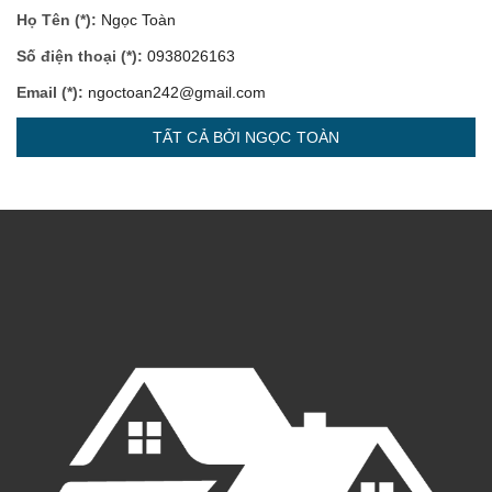
Họ Tên (*):
Ngọc Toàn
Số điện thoại (*):
0938026163
Email (*):
ngoctoan242@gmail.com
TẤT CẢ BỞI NGỌC TOÀN