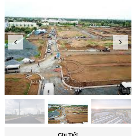
1
/
6
Chi Tiết