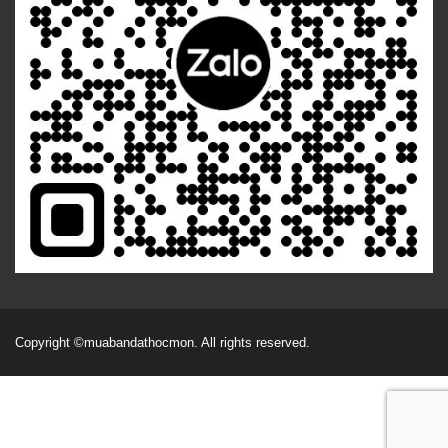
Copyright
©muabandathocmon
. All rights reserved.