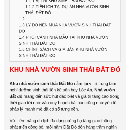
1.1.1
VỊ TRÍ KHU SINH THÁI ĐẤT ĐỎ
1.1.2
TIỆN ÍCH TẠI DỰ ÁN NHÀ VƯỜN SINH
THÁI ĐẤT ĐỎ
1.2
1.3
LÝ DO NÊN MUA NHÀ VƯỜN SINH THÁI ĐẤT
ĐỎ
1.4
PHỐI CẢNH NHÀ MẪU TẠI KHU NHÀ VƯỜN
SINH THÁI ĐẤT ĐỎ
1.5
CHÍNH SÁCH VÀ GIÁ BÁN KHU NHÀ VƯỜN
SINH THÁI ĐẤT ĐỎ
KHU NHÀ VƯỜN SINH THÁI ĐẤT ĐỎ
Khu nhà vườn sinh thái Đất Đỏ
nằm tại vị trí trung tâm
nghỉ dưỡng sinh thái liền kề sân bay Lộc An,
Nhà vườn
đất đỏ
mang đến sức hút đặc biệt và giá trị tăng cao trong
thời gian tới nhờ vào quy hoạch bài bản cũng như yếu tố
pháp lý mạnh mẽ đã có sổ từng nền.
Với tiềm năng du lịch đa dạng cùng hạ tầng giao thông
phát triển đồng bộ, mỗi năm Đất Đỏ đón hàng trăm nghìn