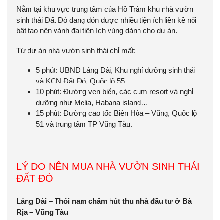
Nằm tại khu vực trung tâm của Hồ Tràm khu nhà vườn
sinh thái Đất Đỏ đang đón được nhiều tiện ích liền kề nổi
bật tạo nên vành đai tiện ích vùng dành cho dự án.
Từ
dự án nhà vườn sinh thái
chỉ mất:
5 phút: UBND Láng Dài, Khu nghỉ dưỡng sinh thái
và KCN Đất Đỏ, Quốc lộ 55
10 phút: Đường ven biển, các cụm resort và nghỉ
dưỡng như Melia, Habana island…
15 phút: Đường cao tốc Biên Hòa – Vũng, Quốc lộ
51 và trung tâm TP Vũng Tàu.
LÝ DO NÊN MUA NHÀ VƯỜN SINH THÁI
ĐẤT ĐỎ
Láng Dài – Thỏi nam châm hút thu nhà đầu tư ở Bà
Rịa – Vũng Tàu