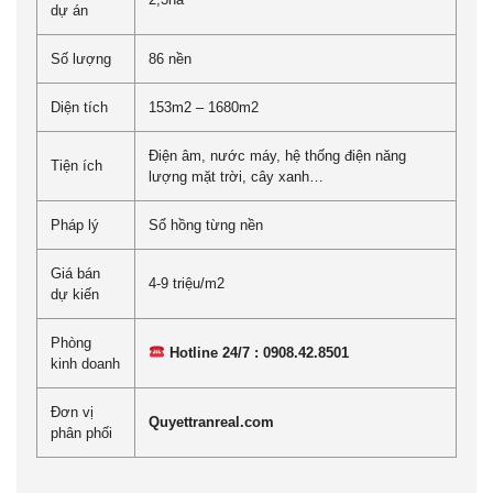
dự án
Số lượng
86 nền
Diện tích
153m2 – 1680m2
Điện âm, nước máy, hệ thống điện năng
Tiện ích
lượng mặt trời, cây xanh…
Pháp lý
Sổ hồng từng nền
Giá bán
4-9 triệu/m2
dự kiến
Phòng
Hotline 24/7 :
0908.42.8501
kinh doanh
Đơn vị
Quyettranreal.com
phân phối