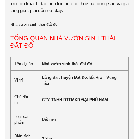
lượt du khách, tạo nên lợi thế cho thuê bất động sản và gia
tăng giá trị tài sản nơi đây.
Nhà vườn sinh thái đất đỏ
TỔNG QUAN NHÀ VƯỜN SINH THÁI
ĐẤT ĐỎ
Tên dự án
Nhà vườn sinh thái đất đỏ
Láng dài, huyện Đất Đỏ, Bà Rịa – Vũng
Vị trí
Tàu
Chủ đầu
CTY TNHH DTTMXD ĐẠI PHÚ NAM
tư
Loại sản
Đất nền
phẩm
Diện tích
2,3ha