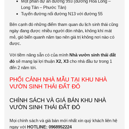
Một phần dự án đường 993 (đường Hòa Long –
Long Tân – Phước Tân)
Tuyến đường nối đường N13 với đường 55
Bên cạnh đó những điểm tham quan du lịch sinh thái cũng
ngày đang được nhiều người đón nhận, không khí mát
mẻ, gió biển quanh năm tạo nên giá trị không nơi nào có
được.
Với tiềm năng sẵn có của mình
Nhà vườn sinh thái đất
đỏ
sẽ mang lại lợi thuận
X2, X3
cho nhà đầu tư trong 1
đến 2 năm tới.
PHỐI CẢNH NHÀ MẪU TẠI KHU NHÀ
VƯỜN SINH THÁI ĐẤT ĐỎ
CHÍNH SÁCH VÀ GIÁ BÁN KHU NHÀ
VƯỜN SINH THÁI ĐẤT ĐỎ
Mọi chính sách và giá bán mới nhất xin quý khách liên hệ
ngay với
HOTLINE: 0968952224