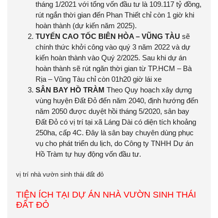
tháng 1/2021 với tổng vốn đầu tư là 109.117 tỷ đồng,
rút ngắn thời gian đến Phan Thiết chỉ còn 1 giờ khi
hoàn thành (dự kiến năm 2025).
TUYẾN CAO TỐC BIÊN HÒA – VŨNG TÀU
sẽ
chính thức khởi công vào quý 3 năm 2022 và dự
kiến hoàn thành vào Quý 2/2025. Sau khi dự án
hoàn thành sẽ rút ngăn thời gian từ TP.HCM – Bà
Rịa – Vũng Tàu chỉ còn 01h20 giờ lái xe
SÂN BAY HỒ TRÀM
Theo Quy hoạch xây dựng
vùng huyện Đất Đỏ đến năm 2040, định hướng đến
năm 2050 được duyệt hồi tháng 5/2020, sân bay
Đất Đỏ có vị trí tại xã Láng Dài có diện tích khoảng
250ha, cấp 4C. Đây là sân bay chuyên dùng phục
vụ cho phát triển du lịch, do Công ty TNHH Dự án
Hồ Tràm tự huy động vốn đầu tư.
vị trí nhà vườn sinh thái đất đỏ
TIỆN ÍCH TẠI DỰ ÁN NHÀ VƯỜN SINH THÁI
ĐẤT ĐỎ