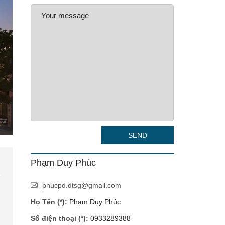
SEND
Phạm Duy Phúc
phucpd.dtsg@gmail.com
Họ Tên (*):
Phạm Duy Phúc
Số điện thoại (*):
0933289388