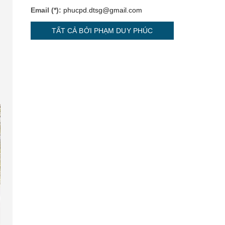
Email (*):
phucpd.dtsg@gmail.com
TẤT CẢ BỞI PHẠM DUY PHÚC