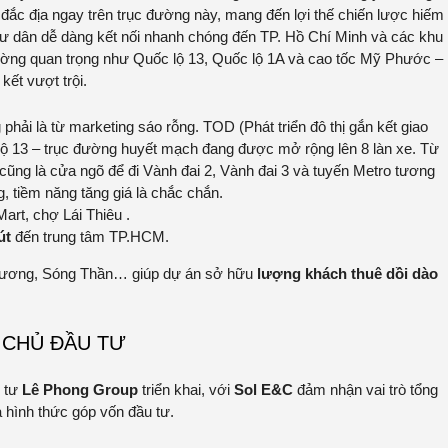
đắc địa ngay trên trục đường này, mang đến lợi thế chiến lược hiếm
 cư dân dễ dàng kết nối nhanh chóng đến TP. Hồ Chí Minh và các khu
ường quan trọng như Quốc lộ 13, Quốc lộ 1A và cao tốc Mỹ Phước –
kết vượt trội.
hải là từ marketing sáo rỗng. TOD (Phát triển đô thị gắn kết giao
 lộ 13 – trục đường huyết mạch đang được mở rộng lên 8 làn xe. Từ
cũng là cửa ngõ để đi Vành đai 2, Vành đai 3 và tuyến Metro tương
g, tiềm năng tăng giá là chắc chắn.
art, chợ Lái Thiêu .
út
đến trung tâm TP.HCM.
 Hương, Sóng Thần… giúp dự án sở hữu
lượng khách thuê dồi dào
CHỦ ĐẦU TƯ
 tư
Lê Phong Group
triển khai, với
Sol E&C
đảm nhận vai trò tổng
 hình thức góp vốn đầu tư.