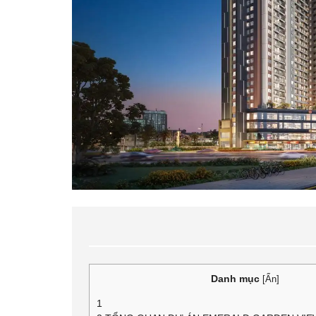
Danh mục
[
Ẩn
]
1