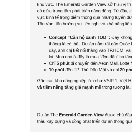
khu vực. The Emerald Garden View sở hữu vị trí 
có giữa trung tâm phát triển năng động. Từ đây,
vực kinh tế trọng điểm thông qua những tuyến đ
Tân Vạn, tận hưởng sự tiện nghi và khả năng liên 
Concept “Căn hộ xanh TOD”:
Đây không p
thông) là có thật. Dự án nằm rất gần Quốc
đây, anh chị kết nối thẳng vào TP.HCM, và 
lai. Mua nhà ở đây là mua “đón đầu” hạ tần
Chỉ
5 phút
di chuyển đến Aeon Mall, Lotte M
10 phút
đến TP. Thủ Dầu Một và chỉ
20 ph
Gần các khu công nghiệp lớn như VSIP 1, Việt
và tiềm năng tăng giá mạnh mẽ
trong tương lai.
Dự án The
Emerald Garden View
được chủ đầu
thầu xây dựng và đồng phát triển dự án thông qua