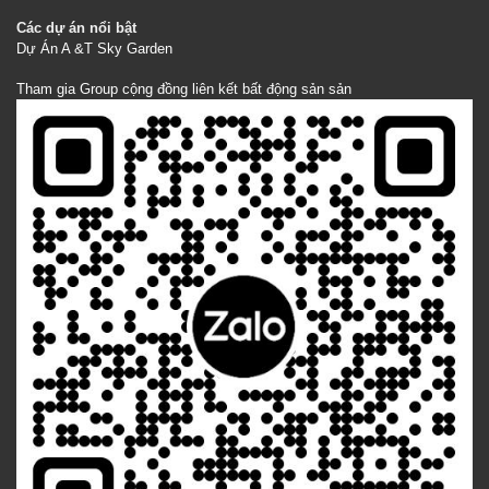
Các dự án nổi bật
Dự Án A &T Sky Garden
Tham gia Group cộng đồng liên kết bất động sản sản