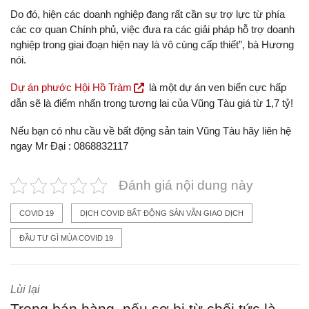
Do đó, hiện các doanh nghiệp đang rất cần sự trợ lực từ phía
các cơ quan Chính phủ, việc đưa ra các giải pháp hỗ trợ doanh
nghiệp trong giai đoạn hiện nay là vô cùng cấp thiết”, bà Hương
nói.
Dự án phước Hội Hồ Tràm
là một dự án ven biển cực hấp
dẫn sẽ là điểm nhấn trong tương lai của Vũng Tàu giá từ 1,7 tỷ!
Nếu bạn có nhu cầu về bất động sản tain Vũng Tàu hãy liên hệ
ngay Mr Đại : 0868832117
Đánh giá nội dung này
COVID 19
DỊCH COVID BẤT ĐỘNG SẢN VẪN GIAO DỊCH
ĐẦU TƯ GÌ MÙA COVID 19
Lùi lại
Trong bán hàng, nếu sợ bị từ chối tức là