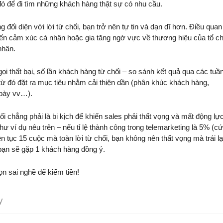
đó để đi tìm những khách hàng thật sự có nhu cầu.
g đối diện với lời từ chối, bạn trở nên tự tin và dạn dĩ hơn. Điều quan
 đến cảm xúc cá nhân hoặc gia tăng ngờ vực về thương hiệu của tổ c
nhân.
c gọi thất bại, số lần khách hàng từ chối – so sánh kết quả qua các tuầ
 từ đó đặt ra mục tiêu nhằm cải thiện dần (phân khúc khách hàng,
 bày vv…).
i chẳng phải là bi kịch để khiến sales phải thất vọng và mất động lực
ư ví dụ nêu trên – nếu tỉ lệ thành công trong telemarketing là 5% (c
ên tục 15 cuộc mà toàn lời từ chối, bạn không nên thất vọng mà trái lạ
 bạn sẽ gặp 1 khách hàng đồng ý.
n sai nghề để kiếm tiền!
y