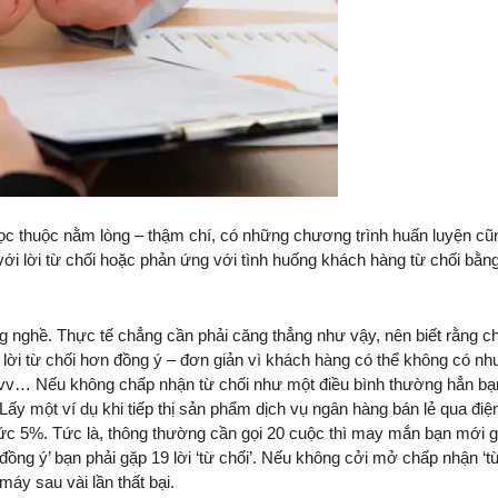
 học thuộc nằm lòng – thậm chí, có những chương trình huấn luyện cũ
 với lời từ chối hoặc phản ứng với tình huống khách hàng từ chối bằn
ng nghề. Thực tế chẳng cần phải căng thẳng như vậy, nên biết rằng c
 lời từ chối hơn đồng ý – đơn giản vì khách hàng có thể không có nh
 vv… Nếu không chấp nhận từ chối như một điều bình thường hẳn bạ
y một ví dụ khi tiếp thị sản phẩm dịch vụ ngân hàng bán lẻ qua điệ
ở mức 5%. Tức là, thông thường cần gọi 20 cuộc thì may mắn bạn mới 
đồng ý’ bạn phải gặp 19 lời ‘từ chối’. Nếu không cởi mở chấp nhận ‘t
áy sau vài lần thất bại.