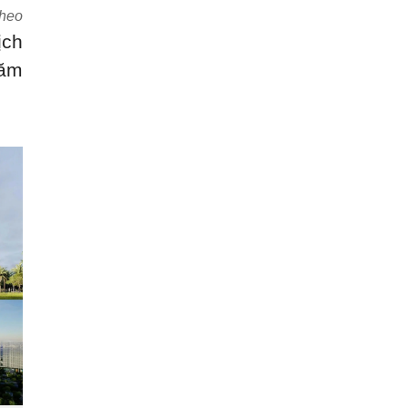
theo
ịch
năm