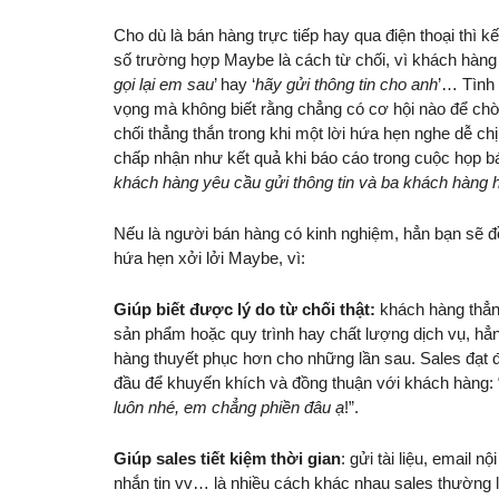
Cho dù là bán hàng trực tiếp hay qua điện thoại thì 
số trường hợp Maybe là cách từ chối, vì khách hàn
gọi lại em sau
’ hay ‘
hãy gửi thông tin cho anh
’… Tình 
vọng mà không biết rằng chẳng có cơ hội nào để chờ 
chối thẳng thắn trong khi một lời hứa hẹn nghe dễ ch
chấp nhận như kết quả khi báo cáo trong cuộc họp bá
khách hàng yêu cầu gửi thông tin và ba khách hàng h
Nếu là người bán hàng có kinh nghiệm, hẳn bạn sẽ đồ
hứa hẹn xởi lởi Maybe, vì:
Giúp biết được lý do từ chối thật:
khách hàng thẳng
sản phẩm hoặc quy trình hay chất lượng dịch vụ, hẳn
hàng thuyết phục hơn cho những lần sau. Sales đạt 
đầu để khuyến khích và đồng thuận với khách hàng: 
luôn nhé, em chẳng phiền đâu ạ
!”.
Giúp sales tiết kiệm thời gian
: gửi tài liệu, email 
nhắn tin vv… là nhiều cách khác nhau sales thường l