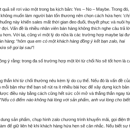
kết quả sẽ rơi vào một trong ba kịch bản: Yes – No – Maybe. Trong đó,
g không muốn làm người bán tổn thương nên chọn cách hứa hẹn: ‘
chị
huống này khiến sales mất thời gian đeo đuổi, thuyết phục và nuôi h
đợi. Vấn đề là nhiều nhân viên bán hàng không thích nghe câu trả lờ
ịu hơn. Với lại, cũng vì một lý do nữa là các trường hợp maybe lại đ
n hàng: “
hôm qua em có một khách hàng đồng ý kết bạn zalo, hai
ứa sẽ gọi lại sau
“!
ng ý rằng: trong đa số trường hợp một lời từ chối No sẽ tốt hơn là 
 thắn khi từ chối thường nêu kèm lý do cụ thể. Nếu đó là vấn đề củ
 mỗi bận như thế bạn sẽ rút ra ít nhiều bài học để xây dựng kịch bản
được điều này bằng cách cũng hết sức cởi mở và thẳng thắn ngay t
“
Nếu có điểm nào không hài lòng với sản phẩm, anh vui lòng cho biết
nội dung sản phẩm, chụp hình zalo chương trình khuyến mãi, gọi điện th
àm để giữ liên hệ khi khách hàng hứa hẹn sẽ cân nhắc. Nếu biết sự 