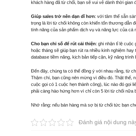
khách hàng đã từ chối, bạn sẽ vui vẻ dành thời gian 
Giúp sales trở nên dạn dĩ hơn
: với tâm thế sẵn sàn
trọng là lời từ chối không còn khiến tổn thương dẫn
tính năng của sản phẩm dịch vụ và năng lực của cá 
Cho bạn chỉ số để rút cải thiện
: ghi nhận tỉ lệ cuộ
hoặc tháng sẽ giúp bạn rút ra nhiều kinh nghiệm hay
database tiềm năng, kịch bản tiếp cận, kỹ năng trình
Đến đây, chúng ta có thể đồng ý với nhau rằng, từ chố
Thậm chí, bạn cũng nên mừng vì điều đó. Thật thế, nh
cuộc gọi có 1 cuộc hẹn thành công), lúc nào đó gọi li
phải càng hào hứng hơn vì chỉ còn 5 lời từ chối nữa
Nhớ rằng: nếu bán hàng mà sợ bị từ chối tức bạn chọ
Đánh giá nội dung nà