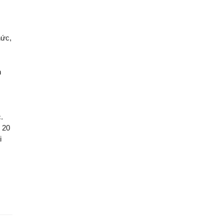
hức,
n
.
ứ 20
i