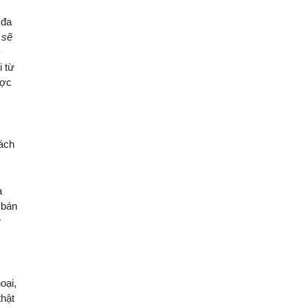
 đa
 sẽ
y
i từ
ược
cách
a
 bán
ừ
oại,
thật