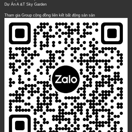
Dự Án A &T Sky Garden
Tham gia Group cộng đồng liên kết bất động sản sản