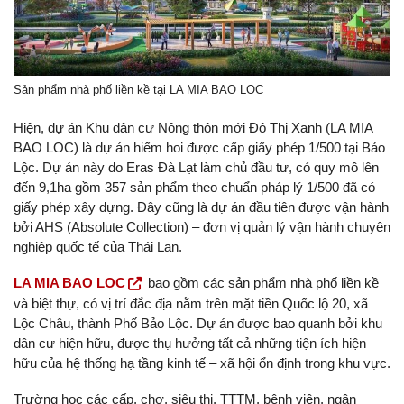
Sản phẩm nhà phố liền kề tại LA MIA BAO LOC
Hiện, dự án Khu dân cư Nông thôn mới Đô Thị Xanh (LA MIA
BAO LOC) là dự án hiếm hoi được cấp giấy phép 1/500 tại Bảo
Lộc. Dự án này do Eras Đà Lạt làm chủ đầu tư, có quy mô lên
đến 9,1ha gồm 357 sản phẩm theo chuẩn pháp lý 1/500 đã có
giấy phép xây dựng. Đây cũng là dự án đầu tiên được vận hành
bởi AHS (Absolute Collection) – đơn vị quản lý vận hành chuyên
nghiệp quốc tế của Thái Lan.
LA MIA BAO LOC
bao gồm các sản phẩm nhà phố liền kề
và biệt thự, có vị trí đắc địa nằm trên mặt tiền Quốc lộ 20, xã
Lộc Châu, thành Phố Bảo Lộc. Dự án được bao quanh bởi khu
dân cư hiện hữu, được thụ hưởng tất cả những tiện ích hiện
hữu của hệ thống hạ tầng kinh tế – xã hội ổn định trong khu vực.
Trường học các cấp, chợ, siêu thị, TTTM, bệnh viện, ngân