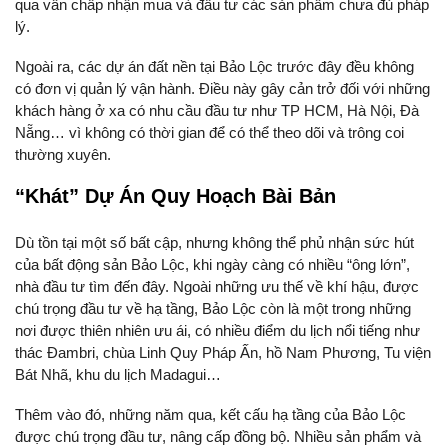
qua vẫn chấp nhận mua và đầu tư các sản phẩm chưa đủ pháp
lý.
Ngoài ra, các dự án đất nền tại Bảo Lộc trước đây đều không
có đơn vị quản lý vận hành. Điều này gây cản trở đối với những
khách hàng ở xa có nhu cầu đầu tư như TP HCM, Hà Nội, Đà
Nẵng… vì không có thời gian để có thể theo dõi và trông coi
thường xuyên.
“Khát” Dự Án Quy Hoạch Bài Bản
Dù tồn tại một số bất cập, nhưng không thể phủ nhận sức hút
của bất động sản Bảo Lộc, khi ngày càng có nhiều “ông lớn”,
nhà đầu tư tìm đến đây. Ngoài những ưu thế về khí hậu, được
chú trọng đầu tư về hạ tầng, Bảo Lộc còn là một trong những
nơi được thiên nhiên ưu ái, có nhiều điểm du lịch nổi tiếng như
thác Đambri, chùa Linh Quy Pháp Ấn, hồ Nam Phương, Tu viện
Bát Nhã, khu du lịch Madagui…
Thêm vào đó, những năm qua, kết cấu hạ tầng của Bảo Lộc
được chú trọng đầu tư, nâng cấp đồng bộ. Nhiều sản phẩm và