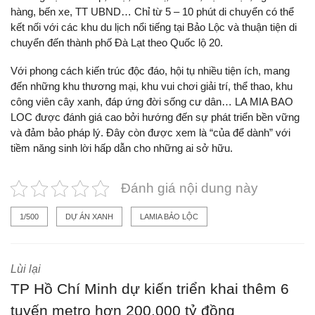
hàng, bến xe, TT UBND… Chỉ từ 5 – 10 phút di chuyển có thể
kết nối với các khu du lịch nổi tiếng tại Bảo Lộc và thuận tiện di
chuyển đến thành phố Đà Lạt theo Quốc lộ 20.
Với phong cách kiến trúc độc đáo, hội tụ nhiều tiện ích, mang
đến những khu thương mại, khu vui chơi giải trí, thể thao, khu
công viên cây xanh, đáp ứng đời sống cư dân… LA MIA BAO
LOC được đánh giá cao bởi hướng đến sự phát triển bền vững
và đảm bảo pháp lý. Đây còn được xem là “của để dành” với
tiềm năng sinh lời hấp dẫn cho những ai sở hữu.
Đánh giá nội dung này
1/500
DỰ ÁN XANH
LAMIA BẢO LỘC
Lùi lại
TP Hồ Chí Minh dự kiến triển khai thêm 6
tuyến metro hơn 200.000 tỷ đồng