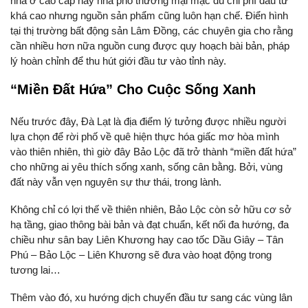
nhà ở cao cấp hay nhà phố thương mại mặc dù chi phí đầu tư
khá cao nhưng nguồn sản phẩm cũng luôn hạn chế. Điển hình
tại thị trường bất động sản Lâm Đồng, các chuyên gia cho rằng
cần nhiều hơn nữa nguồn cung được quy hoạch bài bản, pháp
lý hoàn chỉnh để thu hút giới đầu tư vào tỉnh này.
“Miền Đất Hứa” Cho Cuộc Sống Xanh
Nếu trước đây, Đà Lạt là địa điểm lý tưởng được nhiều người
lựa chọn để rời phố về quê hiện thực hóa giấc mơ hòa mình
vào thiên nhiên, thì giờ đây Bảo Lộc đã trở thành “miền đất hứa”
cho những ai yêu thích sống xanh, sống cân bằng. Bởi, vùng
đất này vẫn vẹn nguyên sự thư thái, trong lành.
Không chỉ có lợi thế về thiên nhiên, Bảo Lộc còn sở hữu cơ sở
hạ tầng, giao thông bài bản và đạt chuẩn, kết nối đa hướng, đa
chiều như sân bay Liên Khương hay cao tốc Dầu Giây – Tân
Phú – Bảo Lộc – Liên Khương sẽ đưa vào hoạt động trong
tương lai…
Thêm vào đó, xu hướng dịch chuyển đầu tư sang các vùng lân