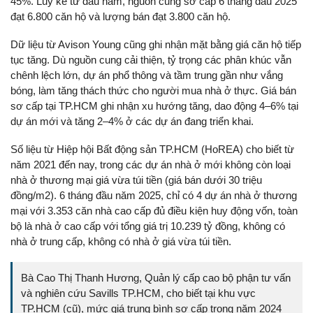
45%. Lũy kế từ đầu năm, nguồn cung sơ cấp 6 tháng đầu 2025
đạt 6.800 căn hộ và lượng bán đạt 3.800 căn hộ.
Dữ liệu từ Avison Young cũng ghi nhận mặt bằng giá căn hộ tiếp
tục tăng. Dù nguồn cung cải thiện, tỷ trọng các phân khúc vẫn
chênh lệch lớn, dự án phổ thông và tầm trung gần như vắng
bóng, làm tăng thách thức cho người mua nhà ở thực. Giá bán
sơ cấp tại TP.HCM ghi nhận xu hướng tăng, dao động 4–6% tại
dự án mới và tăng 2–4% ở các dự án đang triển khai.
Số liệu từ Hiệp hội Bất động sản TP.HCM (HoREA) cho biết từ
năm 2021 đến nay, trong các dự án nhà ở mới không còn loại
nhà ở thương mại giá vừa túi tiền (giá bán dưới 30 triệu
đồng/m2). 6 tháng đầu năm 2025, chỉ có 4 dự án nhà ở thương
mại với 3.353 căn nhà cao cấp đủ điều kiện huy động vốn, toàn
bộ là nhà ở cao cấp với tổng giá trị 10.239 tỷ đồng, không có
nhà ở trung cấp, không có nhà ở giá vừa túi tiền.
Bà Cao Thị Thanh Hương, Quản lý cấp cao bộ phận tư vấn
và nghiên cứu Savills TP.HCM, cho biết tại khu vực
TP.HCM (cũ), mức giá trung bình sơ cấp trong năm 2024