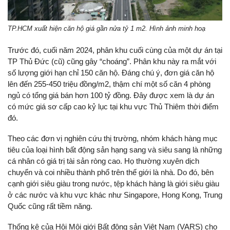
TP.HCM xuất hiện căn hộ giá gần nửa tỷ 1 m2. Hình ảnh minh hoạ
Trước đó, cuối năm 2024, phân khu cuối cùng của một dự án tại
TP Thủ Đức (cũ) cũng gây “choáng”. Phân khu này ra mắt với
số lượng giới hạn chỉ 150 căn hộ. Đáng chú ý, đơn giá căn hộ
lên đến 255-450 triệu đồng/m2, thậm chí một số căn 4 phòng
ngủ có tổng giá bán hơn 100 tỷ đồng. Đây được xem là dự án
có mức giá sơ cấp cao kỷ lục tại khu vực Thủ Thiêm thời điểm
đó.
Theo các đơn vị nghiên cứu thị trường, nhóm khách hàng mục
tiêu của loại hình bất động sản hạng sang và siêu sang là những
cá nhân có giá trị tài sản ròng cao. Họ thường xuyên dịch
chuyển và coi nhiều thành phố trên thế giới là nhà. Do đó, bên
cạnh giới siêu giàu trong nước, tệp khách hàng là giới siêu giàu
ở các nước và khu vực khác như Singapore, Hong Kong, Trung
Quốc cũng rất tiềm năng.
Thống kê của Hội Môi giới Bất động sản Việt Nam (VARS) cho