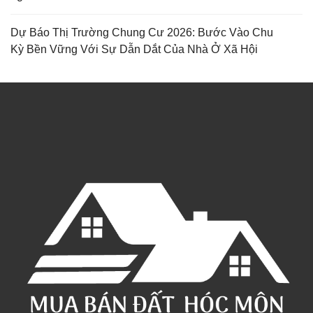
Dự Báo Thị Trường Chung Cư 2026: Bước Vào Chu
Kỳ Bền Vững Với Sự Dẫn Dắt Của Nhà Ở Xã Hội