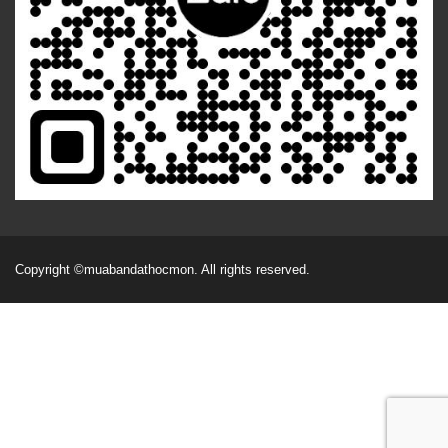
Copyright
©muabandathocmon
. All rights reserved.