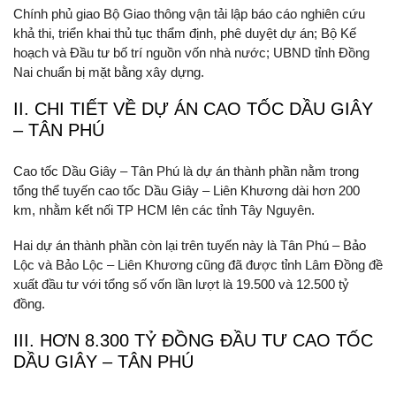
Chính phủ giao Bộ Giao thông vận tải lập báo cáo nghiên cứu
khả thi, triển khai thủ tục thẩm định, phê duyệt dự án; Bộ Kế
hoạch và Đầu tư bố trí nguồn vốn nhà nước; UBND tỉnh Đồng
Nai chuẩn bị mặt bằng xây dựng.
II. CHI TIẾT VỀ DỰ ÁN CAO TỐC DẦU GIÂY
– TÂN PHÚ
Cao tốc Dầu Giây – Tân Phú là dự án thành phần nằm trong
tổng thể tuyến cao tốc Dầu Giây – Liên Khương dài hơn 200
km, nhằm kết nối TP HCM lên các tỉnh Tây Nguyên.
Hai dự án thành phần còn lại trên tuyến này là Tân Phú – Bảo
Lộc và Bảo Lộc – Liên Khương cũng đã được tỉnh Lâm Đồng đề
xuất đầu tư với tổng số vốn lần lượt là 19.500 và 12.500 tỷ
đồng.
III. HƠN 8.300 TỶ ĐỒNG ĐẦU TƯ CAO TỐC
DẦU GIÂY – TÂN PHÚ