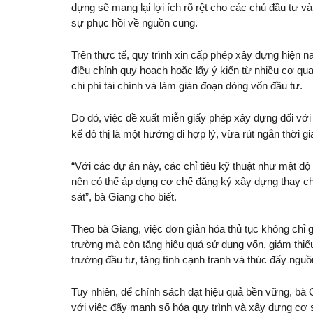
dựng sẽ mang lại lợi ích rõ rệt cho các chủ đầu tư và
sự phục hồi về nguồn cung.
Trên thực tế, quy trình xin cấp phép xây dựng hiện 
điều chỉnh quy hoạch hoặc lấy ý kiến từ nhiều cơ qua
chi phí tài chính và làm gián đoạn dòng vốn đầu tư.
Do đó, việc đề xuất miễn giấy phép xây dựng đối vớ
kế đô thị là một hướng đi hợp lý, vừa rút ngắn thời g
“Với các dự án này, các chỉ tiêu kỹ thuật như mật độ
nên có thể áp dụng cơ chế đăng ký xây dựng thay ch
sát”, bà Giang cho biết.
Theo bà Giang, việc đơn giản hóa thủ tục không chỉ 
trường mà còn tăng hiệu quả sử dụng vốn, giảm thiểu 
trường đầu tư, tăng tính cạnh tranh và thúc đẩy ngu
Tuy nhiên, để chính sách đạt hiệu quả bền vững, bà 
với việc đẩy mạnh số hóa quy trình và xây dựng cơ sở