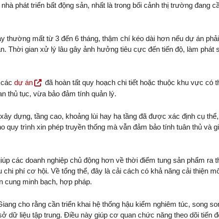
 nhà phát triển bất động sản, nhất là trong bối cảnh thị trường đang c
nay thường mất từ 3 đến 6 tháng, thậm chí kéo dài hơn nếu dự án phải
n. Thời gian xử lý lâu gây ảnh hưởng tiêu cực đến tiến độ, làm phát 
i các
dự án
đã hoàn tất quy hoạch chi tiết hoặc thuộc khu vực có th
ian thủ tục, vừa bảo đảm tính quản lý.
 xây dựng, tầng cao, khoảng lùi hay hạ tầng đã được xác định cụ thể,
o quy trình xin phép truyền thống mà vẫn đảm bảo tính tuân thủ và 
giúp các doanh nghiệp chủ động hơn về thời điểm tung sản phẩm ra t
chi phí cơ hội. Về tổng thể, đây là cải cách có khả năng cải thiện mô
ồn cung minh bạch, hợp pháp.
Giang cho rằng cần triển khai hệ thống hậu kiểm nghiêm túc, song so
 dữ liệu tập trung. Điều này giúp cơ quan chức năng theo dõi tiến đ