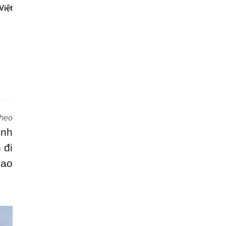
Việt
theo
ình
 đi
cao