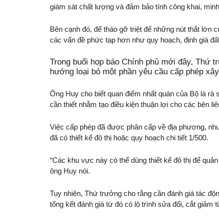
giám sát chất lượng và đảm bảo tính công khai, min
Bên cạnh đó, để tháo gỡ triệt để những nút thắt lớn c
các vấn đề phức tạp hơn như quy hoạch, định giá đất 
Trong buổi họp báo Chính phủ mới đây, Thứ 
hướng loại bỏ một phần yêu cầu cấp phép xây
Ông Huy cho biết quan điểm nhất quán của Bộ là rà s
cần thiết nhằm tạo điều kiện thuận lợi cho các bên li
Việc cấp phép đã được phân cấp về địa phương, nhưn
đã có thiết kế đô thị hoặc quy hoạch chi tiết 1/500.
“Các khu vực này có thể dùng thiết kế đô thị để quả
ông Huy nói.
Tuy nhiên, Thứ trưởng cho rằng cần đánh giá tác độn
tổng kết đánh giá từ đó có lộ trình sửa đổi, cắt giả