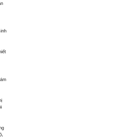
ần
sinh
iết
giám
hị
i
ng
ộ,