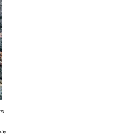
ong
 xây