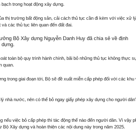
h bạch trong hoạt động xây dựng.
ủa thị trường bất động sản, cải cách thủ tục cần đi kèm với việc xử l
và các thủ tục liên quan đến đất đai.
trưởng Bộ Xây dựng Nguyễn Danh Huy đã chia sẻ về định
 dựng.
oát toàn bộ quy trình hành chính, bãi bỏ những thủ tục không thực s
ên quan.
g trong giai đoạn tới, Bộ sẽ đề xuất miễn cấp phép đối với các khu
n lý nhà nước, nên có thể bỏ ngay giấy phép xây dựng cho người dân”
g nếu việc bỏ cấp phép thì tác động thế nào đến người dân. Vì vậy p
m từ Bộ Xây dựng và hoàn thiện các nội dung này trong năm 2025.