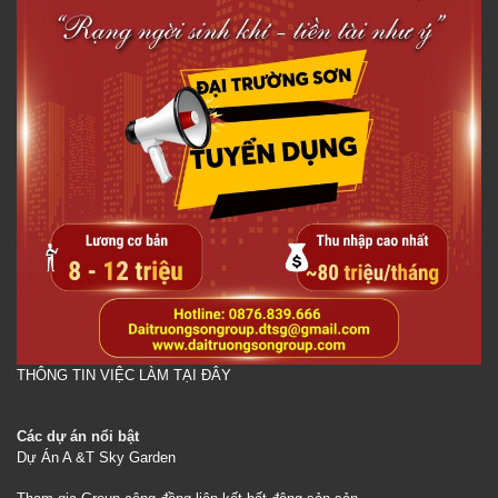
THÔNG TIN VIỆC LÀM TẠI ĐÂY
Các dự án nổi bật
Dự Án A &T Sky Garden