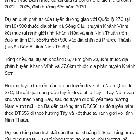
2022 – 2025, định hướng đến năm 2030.
Dự án xuất phát từ của tuyến đường giao với Quốc lộ 27C tại
km16+900 thuộc địa phận xã Sông Cầu, (huyện Khánh Vĩnh),
kết thục tại ranh giới tỉnh Khánh Hòa và tỉnh Ninh Thuận trên
đường tỉnh ĐT. 656/Km55+900 vào địa phận xã Phước Thành
(huyện Bác Ái, tỉnh Ninh Thuận).
Tổng chiều dài dự án khoảng 56,9 km gồm 29,3km thuộc địa
phận huyện Khánh Vĩnh và 27,6km thuộc địa phận huyện Khánh
Sơn.
Hướng tuyến từ điểm đầu dự án tuyến đi về phía Nam Quốc lộ
27C, khi cắt qua sông Cầu tuyến đi về phía Tây – Tây Nam vào
khu vực thác Yang Bay, sau đó tuyến đi chủ yếu theo hướng
Nam vượt núi Hòn Bà đến đường tỉnh ĐT.656, từ đó tuyến bám
theo ĐT.656 đi theo hướng Tây và kết thúc tại ranh giới với tỉnh
Ninh Thuận.
Dự kiến tổng diện tích đất cần thu hồi khoảng 128ha. Tổng mức
đầu tư dự án là 1.929 tỉ đồng trong đó, chi phí bồi thường, hỗ