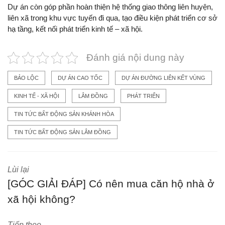
Dự án còn góp phần hoàn thiện hệ thống giao thông liên huyện,
liên xã trong khu vực tuyến đi qua, tạo điều kiện phát triển cơ sở
hạ tầng, kết nối phát triển kinh tế – xã hội.
Đánh giá nội dung này
BẢO LỘC
DỰ ÁN CAO TỐC
DỰ ÁN ĐƯỜNG LIÊN KẾT VÙNG
KINH TẾ - XÃ HỘI
LÂM ĐỒNG
PHÁT TRIỂN
TIN TỨC BẤT ĐỘNG SẢN KHÁNH HÒA
TIN TỨC BẤT ĐỘNG SẢN LÂM ĐỒNG
Lùi lại
[GÓC GIẢI ĐÁP] Có nên mua căn hộ nhà ở
xã hội không?
Tiếp theo