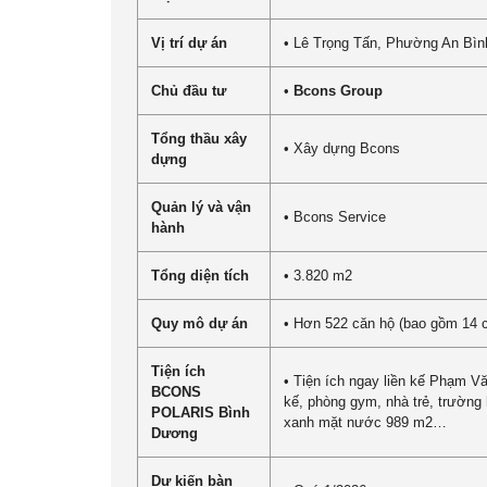
Vị trí dự án
• Lê Trọng Tấn, Phường An Bìn
Chủ đầu tư
•
Bcons Group
Tổng thầu xây
• Xây dựng Bcons
dựng
Quản lý và vận
• Bcons Service
hành
Tổng diện tích
• 3.820 m2
Quy mô dự án
• Hơn 522 căn hộ (bao gồm 14 că
Tiện ích
• Tiện ích ngay liền kế Phạm V
BCONS
kế, phòng gym, nhà trẻ, trường
POLARIS Bình
xanh mặt nước 989 m2…
Dương
Dự kiến bàn