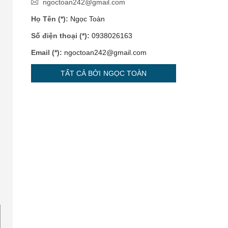
ngoctoan242@gmail.com
Họ Tên (*):
Ngọc Toàn
Số điện thoại (*):
0938026163
Email (*):
ngoctoan242@gmail.com
TẤT CẢ BỞI NGỌC TOÀN