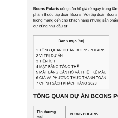
Bcons Polaris
dòng căn hộ giá rẻ ngay trung tâ
phẩm thuộc tập đoàn Bcons. Với tập đoàn Bcons 
luông mang đến cho khách hàng những sản phẩm
cư cũng như đầu tư.
Danh mục
[
Ẩn
]
1
TỔNG QUAN DỰ ÁN BCONS POLARIS
2
VỊ TRỊ DỰ ÁN
3
TIỆN ÍCH
4
MẶT BẰNG TỔNG THỂ
5
MẶT BẰNG CĂN HỘ VÀ THIẾT KẾ MẪU
6
GIÁ VÀ PHƯƠNG THỨC THANH TOÁN
7
CHÍNH SÁCH KHÁCH HÀNG 2023
TỔNG QUAN DỰ ÁN BCONS P
Tên thương
BCONS POLARIS
mại