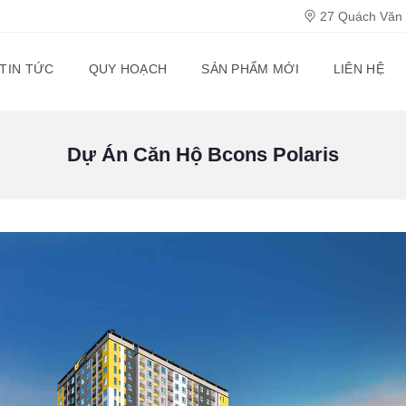
27 Quách Văn T
TIN TỨC
QUY HOẠCH
SẢN PHẨM MỚI
LIÊN HỆ
Dự Án Căn Hộ Bcons Polaris