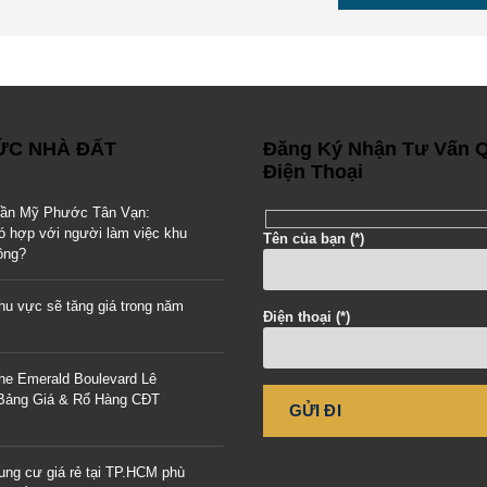
TỨC NHÀ ĐẤT
Đăng Ký Nhận Tư Vấn 
Điện Thoại
gần Mỹ Phước Tân Vạn:
ó hợp với người làm việc khu
Tên của bạn (*)
ông?
u vực sẽ tăng giá trong năm
Điện thoại (*)
he Emerald Boulevard Lê
 Bảng Giá & Rổ Hàng CĐT
ung cư giá rẻ tại TP.HCM phù