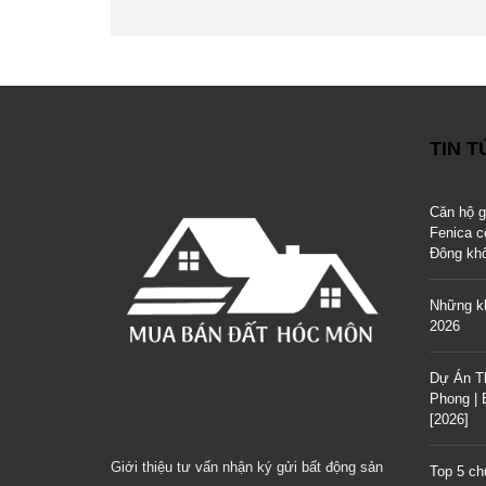
TIN 
Căn hộ 
Fenica c
Đông kh
Những kh
2026
Dự Án T
Phong |
[2026]
Giới thiệu tư vấn nhận ký gửi bất động sản
Top 5 ch