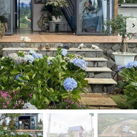
1
/
3