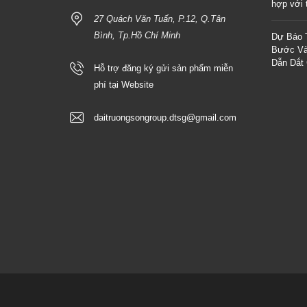
hợp với t
27 Quách Văn Tuấn, P.12, Q.Tân
Bình, Tp.Hồ Chí Minh
Dự Báo 
Bước Và
Dẫn Dắt
Hỗ trợ đăng ký gửi sản phẩm miễn
phí tại Website
daitruongsongroup.dtsg@gmail.com