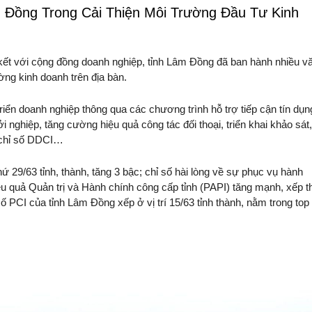
 Đồng Trong Cải Thiện Môi Trường Đầu Tư Kinh
kết với cộng đồng doanh nghiệp, tỉnh Lâm Đồng đã ban hành nhiều v
ường kinh doanh trên địa bàn.
triển doanh nghiệp thông qua các chương trình hỗ trợ tiếp cận tín dụn
 nghiệp, tăng cường hiệu quả công tác đối thoại, triển khai khảo sát,
ộ chỉ số DDCI…
ứ 29/63 tỉnh, thành, tăng 3 bậc; chỉ số hài lòng về sự phục vụ hành
iệu quả Quản trị và Hành chính công cấp tỉnh (PAPI) tăng mạnh, xếp t
số PCI của tỉnh Lâm Đồng xếp ở vị trí 15/63 tỉnh thành, nằm trong top