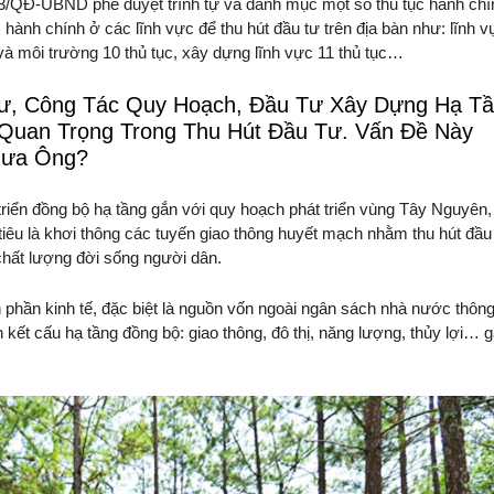
3/QĐ-UBND phê duyệt trình tự và danh mục một số thủ tục hành chí
c hành chính ở các lĩnh vực để thu hút đầu tư trên địa bàn như: lĩnh 
 và môi trường 10 thủ tục, xây dựng lĩnh vực 11 thủ tục…
Tư, Công Tác Quy Hoạch, Đầu Tư Xây Dựng Hạ T
 Quan Trọng Trong Thu Hút Đầu Tư. Vấn Đề Này
hưa Ông?
riển đồng bộ hạ tầng gắn với quy hoạch phát triển vùng Tây Nguyên,
u là khơi thông các tuyến giao thông huyết mạch nhằm thu hút đầu 
 chất lượng đời sống người dân.
 phần kinh tế, đặc biệt là nguồn vốn ngoài ngân sách nhà nước thôn
n kết cấu hạ tầng đồng bộ: giao thông, đô thị, năng lượng, thủy lợi… 