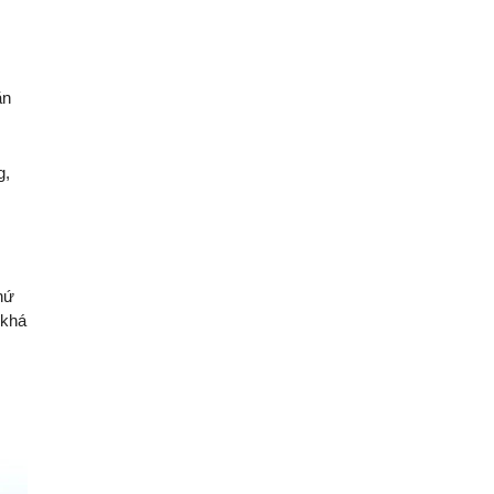
ăn
g,
hứ
 khá