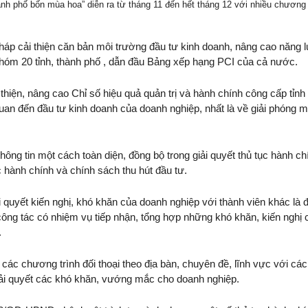
ành phố bốn mùa hoa” diễn ra từ tháng 11 đến hết tháng 12 với nhiều chương
háp cải thiện căn bản môi trường đầu tư kinh doanh, nâng cao năng 
hóm 20 tỉnh, thành phố , dẫn đầu Bảng xếp hạng PCI của cả nước.
thiện, nâng cao Chỉ số hiệu quả quản trị và hành chính công cấp tỉnh
n quan đến đầu tư kinh doanh của doanh nghiệp, nhất là về giải phóng m
ng tin một cách toàn diện, đồng bộ trong giải quyết thủ tục hành ch
 hành chính và chính sách thu hút đầu tư.
i quyết kiến nghị, khó khăn của doanh nghiệp với thành viên khác là đ
ông tác có nhiệm vụ tiếp nhận, tổng hợp những khó khăn, kiến nghị 
.
 các chương trình đối thoại theo địa bàn, chuyên đề, lĩnh vực với các
p giải quyết các khó khăn, vướng mắc cho doanh nghiệp.