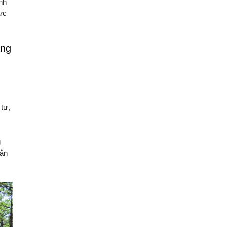
nh
vực
ầng
tư,
g
gắn