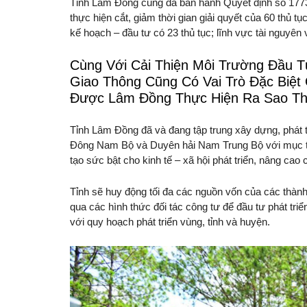
Tỉnh Lâm Đồng cũng đã ban hành Quyết định số 177
thực hiện cắt, giảm thời gian giải quyết của 60 thủ tụ
kế hoạch – đầu tư có 23 thủ tục; lĩnh vực tài nguyên
Cùng Với Cải Thiện Môi Trường Đầu 
Giao Thông Cũng Có Vai Trò Đặc Biệt
Được Lâm Đồng Thực Hiện Ra Sao T
Tỉnh Lâm Đồng đã và đang tập trung xây dựng, phát t
Đông Nam Bộ và Duyên hải Nam Trung Bộ với mục tiê
tạo sức bật cho kinh tế – xã hội phát triển, nâng cao
Tỉnh sẽ huy động tối đa các nguồn vốn của các thành
qua các hình thức đối tác công tư để đầu tư phát triể
với quy hoạch phát triển vùng, tỉnh và huyện.