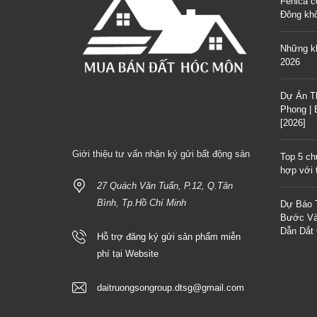
Fenica c
Đông kh
Những kh
2026
Dự Án T
Phong |
[2026]
Giới thiệu tư vấn nhận ký gửi bất động sản
Top 5 ch
hợp với t
27 Quách Văn Tuấn, P.12, Q.Tân
Bình, Tp.Hồ Chí Minh
Dự Báo 
Bước Và
Dẫn Dắt
Hỗ trợ đăng ký gửi sản phẩm miễn
phí tại Website
daitruongsongroup.dtsg@gmail.com