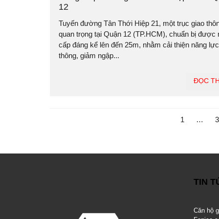
12
Tuyến đường Tân Thới Hiệp 21, một trục giao thô
quan trọng tại Quận 12 (TP.HCM), chuẩn bị được
cấp đáng kể lên đến 25m, nhằm cải thiện năng lực
thông, giảm ngập...
ĐỌC T
1
…
3
TIN 
Căn hộ 