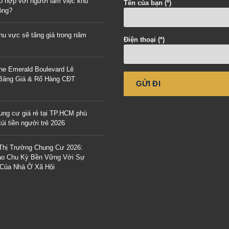
ó hợp với người làm việc khu
Tên của bạn (*)
ông?
u vực sẽ tăng giá trong năm
Điện thoại (*)
he Emerald Boulevard Lê
 Bảng Giá & Rổ Hàng CĐT
ung cư giá rẻ tại TP.HCM phù
úi tiền người trẻ 2026
Thị Trường Chung Cư 2026:
o Chu Kỳ Bền Vững Với Sự
 Của Nhà Ở Xã Hội