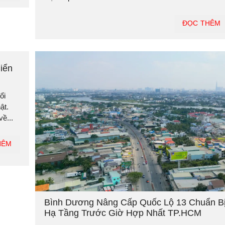
ĐỌC THÊM
iển
ổi
ật.
ề...
HÊM
Bình Dương Nâng Cấp Quốc Lộ 13 Chuẩn B
Hạ Tầng Trước Giờ Hợp Nhất TP.HCM